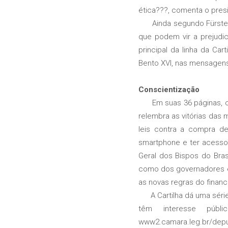
ética???, comenta o pres
Ainda segundo Fürstenbe
que podem vir a prejudic
principal da linha da C
Bento XVI, nas mensagens 
Conscientização
Em suas 36 páginas, o te
relembra as vitórias das
leis contra a compra d
smartphone e ter acesso
Geral dos Bispos do Bras
como dos governadores e 
as novas regras do finan
A Cartilha dá uma série 
têm interesse públ
www2.camara.leg.br/depu