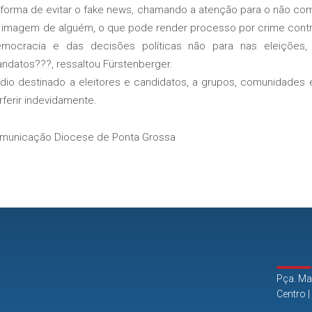
forma de evitar o fake news, chamando a atenção para o não com
a imagem de alguém, o que pode render processo por crime contra
mocracia e das decisões políticas não para nas eleições,
atos???, ressaltou Fürstenberger.
 destinado a eleitores e candidatos, a grupos, comunidades
rferir indevidamente.
municação Diocese de Ponta Grossa
Pça. Ma
Centro 