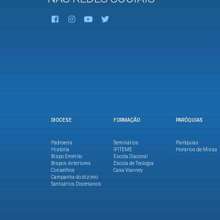
DIOCESE
FORMAÇÃO
PARÓQUIAS
Padroeira
Seminários
Paróquias
História
IFITEME
Horários de Missa
Bispo Emérito
Escola Diaconal
Bispos Anteriores
Escola de Teologia
Conselhos
Casa Vianney
Campanha do dízimo
Santuários Diocesanos