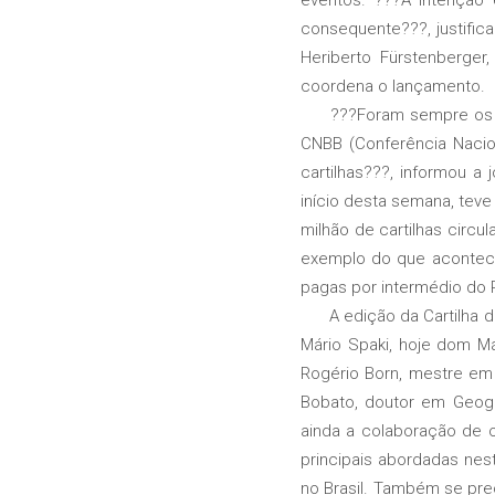
consequente???, justific
Heriberto Fürstenberger
coordena o lançamento.
???Foram sempre os Regi
CNBB (Conferência Nacion
cartilhas???, informou a 
início desta semana, teve
milhão de cartilhas circu
exemplo do que acontece
pagas por intermédio do 
A edição da Cartilha de 
Mário Spaki, hoje dom M
Rogério Born, mestre em 
Bobato, doutor em Geogr
ainda a colaboração de o
principais abordadas nest
no Brasil. Também se p