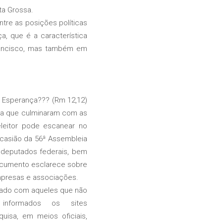
ta Grossa.
re as posições políticas
a, que é a característica
Francisco, mas também em
a Esperança??? (Rm 12,12)
ica que culminaram com as
leitor pode escanear no
casião da 56ª Assembleia
e deputados federais, bem
documento esclarece sobre
mpresas e associações.
idado com aqueles que não
informados os sites
uisa, em meios oficiais,