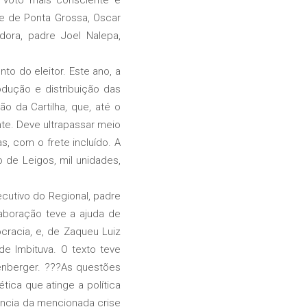
se de Ponta Grossa, Oscar
dora, padre Joel Nalepa,
 do eleitor. Este ano, a
odução e distribuição das
ão da Cartilha, que, até o
nte. Deve ultrapassar meio
s, com o frete incluído. A
de Leigos, mil unidades,
cutivo do Regional, padre
aboração teve a ajuda de
cracia, e, de Zaqueu Luiz
e Imbituva. O texto teve
tenberger. ???As questões
tica que atinge a política
cia da mencionada crise