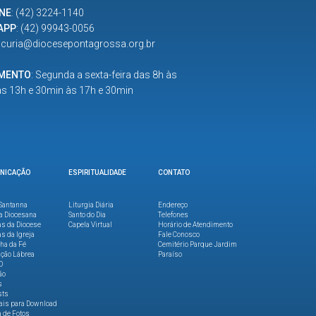
NE
:
(42) 3224-1140
APP
:
(42) 99943-0056
:
curia@diocesepontagrossa.org.br
IMENTO
: Segunda a sexta-feira das 8h às
as 13h e 30min às 17h e 30min
NICAÇÃO
ESPIRITUALIDADE
CONTATO
Santanna
Liturgia Diária
Endereço
a Diocesana
Santo do Dia
Telefones
as da Diocese
Capela Virtual
Horário de Atendimento
as da Igreja
Fale Conosco
lha da Fé
Cemitério Parque Jardim
ção Lábrea
Paraíso
O
ão
s
sts
ais para Download
a de Fotos