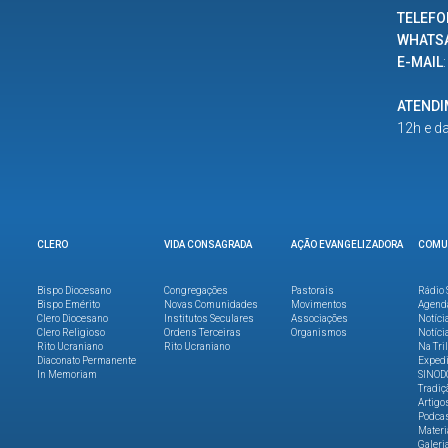
TELEFO
WHATS
E-MAIL
ATEND
12h e d
CLERO
VIDA CONSAGRADA
AÇÃO EVANGELIZADORA
COMU
Bispo Diocesano
Congregações
Pastorais
Rádio 
Bispo Emérito
Novas Comunidades
Movimentos
Agend
Clero Diocesano
Institutos Seculares
Associações
Notíci
Clero Religioso
Ordens Terceiras
Organismos
Notíci
Rito Ucraniano
Rito Ucraniano
Na Tri
Diaconato Permanente
Expedi
In Memoriam
SINOD
Tradiç
Artigo
Podca
Materi
Galeri