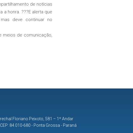
partilhamento de notícias
 a honra. ???E alerta que
 mas deve continuar no
 e meios de comunicação,
rechal Floriano Peixoto, 581 – 1º Andar
| CEP: 84.010-680 - Ponta Grossa - Paraná