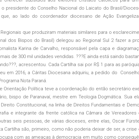
a o presidente do Conselho Nacional do Laicato do Brasil/Dioce
, que, ao lado do coordenador diocesano de Ação Evangeliza
onais que produziram materiais similares para o esclarecimento
al dos Bispos do Brasil) delegou ao Regional Sul 2 fazer a pr
jornalista Karina de Carvalho, responsável pela capa e diagramaç
 mais de 300 mil unidades vendidas. ???E ainda está saindo basta
lando???, acrescentou. Cada Cartilha sai por R$ 1 para as paróquia
u em 2016, a Cáritas Diocesana adquiriu, a pedido do Conselho 
Programa Nota Paraná.
Orientação Política teve a coordenação do então secretário exe
ário, bispo de Paranavaí, mestre em Teologia Dogmática. Sua el
Direito Constitucional, na linha de Direitos Fundamentais e Demo
afia e integrante da frente católica na Câmara de Vereadores d
utras seis pessoas, de várias dioceses, entre elas, Oscar Fürs
a Cartilha são, primeiro, como não poderia deixar de ser, a crise é
reocupa com as ameaças à democracia em muito como consequên