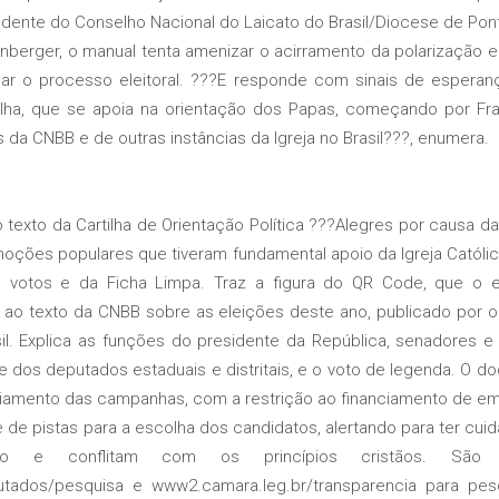
idente do Conselho Nacional do Laicato do Brasil/Diocese de Pon
rger, o manual tenta amenizar o acirramento da polarização ent
ar o processo eleitoral. ???E responde com sinais de esperanç
artilha, que se apoia na orientação dos Papas, começando por 
da CNBB e de outras instâncias da Igreja no Brasil???, enumera.
xto da Cartilha de Orientação Política ???Alegres por causa d
 moções populares que tiveram fundamental apoio da Igreja Catól
e votos e da Ficha Limpa. Traz a figura do QR Code, que o e
 ao texto da CNBB sobre as eleições deste ano, publicado por o
il. Explica as funções do presidente da República, senadores 
dos deputados estaduais e distritais, e o voto de legenda. O 
ciamento das campanhas, com a restrição ao financiamento de e
de pistas para a escolha dos candidatos, alertando para ter cu
ico e conflitam com os princípios cristãos. São 
tados/pesquisa e www2.camara.leg.br/transparencia para pesq