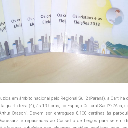
da em âmbito nacional pelo Regional Sul 2 (Paraná), a Cartilha d
sta quarta-feira (4), às 19 horas, no Espaço Cultural Sant???Ana, 
rthur Braschi. Devem ser entregues 8.100 cartilhas às paróqui
Diocesana e repassadas ao Conselho de Leigos para serem di
é oferecer subsídios aos eleitores cristãos católicos para u