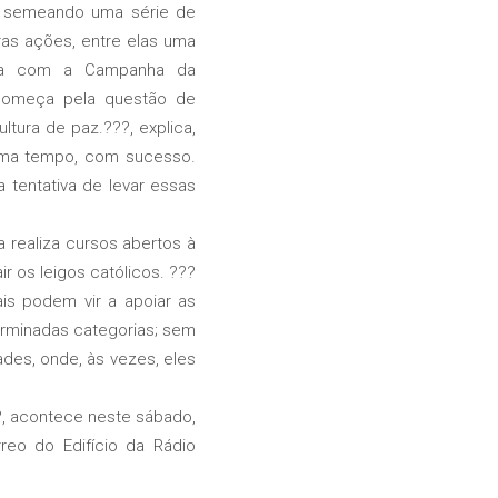
em semeando uma série de
as ações, entre elas uma
ena com a Campanha da
 começa pela questão de
tura de paz.???, explica,
guma tempo, com sucesso.
 tentativa de levar essas
realiza cursos abertos à
ir os leigos católicos. ???
is podem vir a apoiar as
terminadas categorias; sem
ades, onde, às vezes, eles
?, acontece neste sábado,
reo do Edifício da Rádio