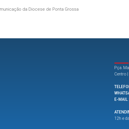
municação da Diocese de Ponta Grossa
Pça. Ma
Centro 
TELEFO
WHATS
E-MAIL
ATEND
12h e d