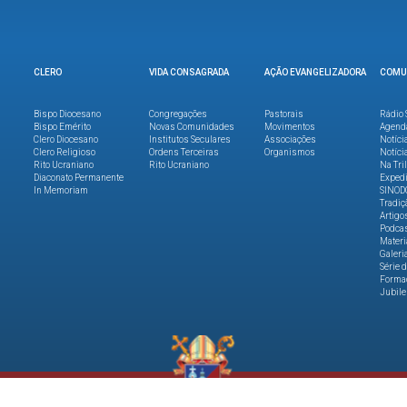
CLERO
VIDA CONSAGRADA
AÇÃO EVANGELIZADORA
COMU
Bispo Diocesano
Congregações
Pastorais
Rádio 
Bispo Emérito
Novas Comunidades
Movimentos
Agend
Clero Diocesano
Institutos Seculares
Associações
Notíci
Clero Religioso
Ordens Terceiras
Organismos
Notíci
Rito Ucraniano
Rito Ucraniano
Na Tri
Diaconato Permanente
Expedi
In Memoriam
SINOD
Tradiç
Artigo
Podca
Materi
Galeri
Série 
Formaç
Jubile