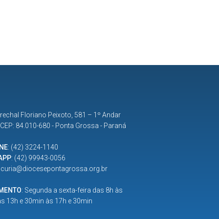
rechal Floriano Peixoto, 581 – 1º Andar
| CEP: 84.010-680 - Ponta Grossa - Paraná
NE
:
(42) 3224-1140
APP
:
(42) 99943-0056
:
curia@diocesepontagrossa.org.br
IMENTO
: Segunda a sexta-feira das 8h às
as 13h e 30min às 17h e 30min