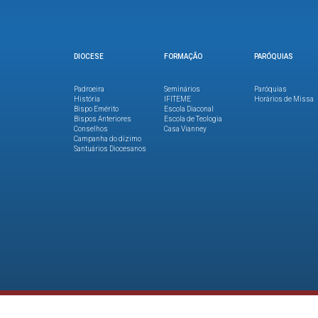
DIOCESE
FORMAÇÃO
PARÓQUIAS
Padroeira
Seminários
Paróquias
História
IFITEME
Horários de Missa
Bispo Emérito
Escola Diaconal
Bispos Anteriores
Escola de Teologia
Conselhos
Casa Vianney
Campanha do dízimo
Santuários Diocesanos
Copyright © 2026. Direitos reservados.