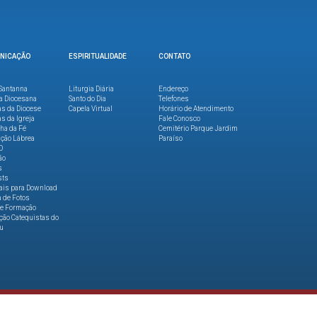
NICAÇÃO
ESPIRITUALIDADE
CONTATO
Santanna
Liturgia Diária
Endereço
a Diocesana
Santo do Dia
Telefones
as da Diocese
Capela Virtual
Horário de Atendimento
as da Igreja
Fale Conosco
lha da Fé
Cemitério Parque Jardim
ção Lábrea
Paraíso
O
ão
s
sts
ais para Download
a de Fotos
de Formação
ão Catequistas do
u