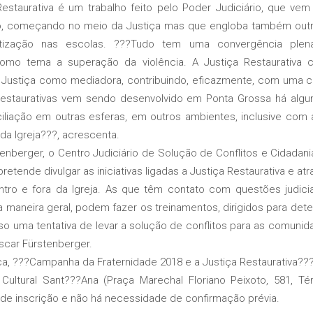
estaurativa é um trabalho feito pelo Poder Judiciário, que v
o, começando no meio da Justiça mas que engloba também outr
tização nas escolas. ???Tudo tem uma convergência pl
como tema a superação da violência. A Justiça Restaurativa
 Justiça como mediadora, contribuindo, eficazmente, com uma cul
 restaurativas vem sendo desenvolvido em Ponta Grossa há al
liação em outras esferas, em outros ambientes, inclusive com a
da Igreja???, acrescenta.
rger, o Centro Judiciário de Solução de Conflitos e Cidadania 
etende divulgar as iniciativas ligadas a Justiça Restaurativa e atra
tro e fora da Igreja. As que têm contato com questões judicia
ma maneira geral, podem fazer os treinamentos, dirigidos para de
o uma tentativa de levar a solução de conflitos para as comunid
car Fürstenberger.
a, ???Campanha da Fraternidade 2018 e a Justiça Restaurativa??
Cultural Sant???Ana (Praça Marechal Floriano Peixoto, 581, Tér
 de inscrição e não há necessidade de confirmação prévia.