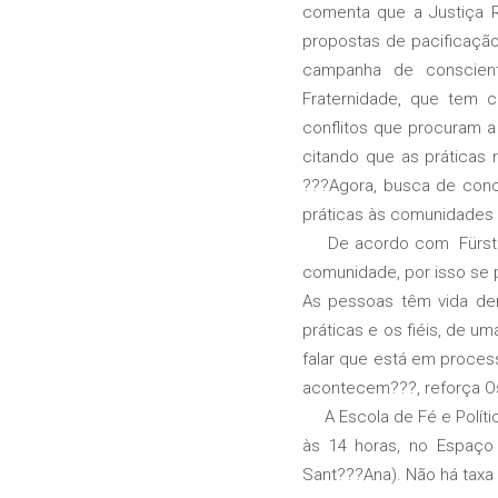
comenta que a Justiça R
propostas de pacificaçã
campanha de conscien
Fraternidade, que tem 
conflitos que procuram a
citando que as práticas
???Agora, busca de conci
práticas às comunidades 
De acordo com Fürstenbe
comunidade, por isso se pr
As pessoas têm vida den
práticas e os fiéis, de u
falar que está em process
acontecem???, reforça Os
A Escola de Fé e Polític
às 14 horas, no Espaço 
Sant???Ana). Não há taxa