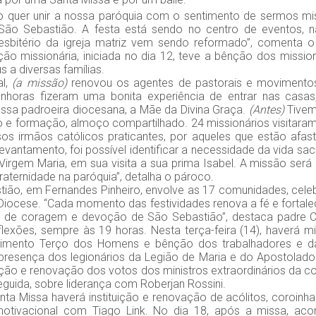
quer unir a nossa paróquia com o sentimento de sermos mis
ão Sebastião. A festa está sendo no centro de eventos, n
esbitério da igreja matriz vem sendo reformado”, comenta o
ão missionária, iniciada no dia 12, teve a bênção dos missioná
s a diversas famílias.
l,
(a missão)
renovou os agentes de pastorais e movimentos
enhoras fizeram uma bonita experiência de entrar nas casas,
ssa padroeira diocesana, a Mãe da Divina Graça.
(Antes)
Tive
ão e formação, almoço compartilhado. 24 missionários visitaram
sos irmãos católicos praticantes, por aqueles que estão afa
levantamento, foi possível identificar a necessidade da vida sa
 Virgem Maria, em sua visita a sua prima Isabel. A missão será
raternidade na paróquia”, detalha o pároco.
ão, em Fernandes Pinheiro, envolve as 17 comunidades, celeb
Diocese. “Cada momento das festividades renova a fé e fortalec
o de coragem e devoção de São Sebastião”, destaca padre C
exões, sempre às 19 horas. Nesta terça-feira (14), haverá m
imento Terço dos Homens e bênção dos trabalhadores e das
presença dos legionários da Legião de Maria e do Apostolado
tuição e renovação dos votos dos ministros extraordinários da 
guida, sobre liderança com Roberjan Rossini.
 Missa haverá instituição e renovação de acólitos, coroinh
otivacional com Tiago Link. No dia 18, após a missa, aco