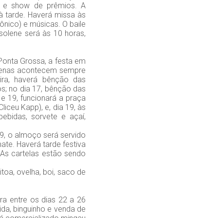
ço e show de prêmios. A
 à tarde. Haverá missa às
ônico) e músicas. O baile
solene será às 10 horas,
onta Grossa, a festa em
 novenas acontecem sempre
ira, haverá bênção das
s; no dia 17, bênção das
e 19, funcionará a praça
liceu Kapp), e, dia 19, às
bebidas, sorvete e açaí,
9, o almoço será servido
ate. Haverá tarde festiva
. As cartelas estão sendo
toa, ovelha, boi, saco de
ra entre os dias 22 a 26
ida, binguinho e venda de