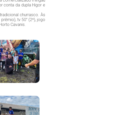
rá comercializado mingau
r conta da dupla Higor e
adicional churrasco. Às
prêmio), tv 50” (2º), jogo
o Horto Cavanis.