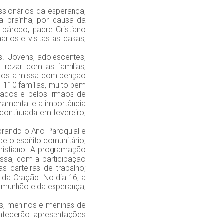
sionários da esperança,
a prainha, por causa da
 pároco, padre Cristiano
rios e visitas às casas,
. Jovens, adolescentes,
 rezar com as famílias,
mos a missa com bênção
 110 famílias, muito bem
stados e pelos irmãos de
cramental e a importância
 continuada em fevereiro,
rando o Ano Paroquial e
e o espírito comunitário,
ristiano. A programação
issa, com a participação
 carteiras de trabalho;
 da Oração. No dia 16, a
comunhão e da esperança,
as, meninos e meninas de
ntecerão apresentações