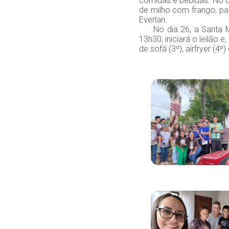
comidas e bebidas. No d
de milho com frango, pa
Everlan.
No dia 26, a Santa Mis
13h30, iniciará o leilão 
de sofá (3º), airfryer (4º