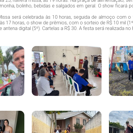
ia 25, haverá missa, às 19 horas. Na praça de alimentação, se
monha, bolinho, bebidas e salgados em geral. O show ficará po
sa será celebrada às 10 horas, seguida de almoço com o tr
e, às 17 horas, o show de prêmios, com o sorteio de R$ 10 mil (1º 
) e antena digital (5º). Cartelas a R$ 30. A festa será realizada n