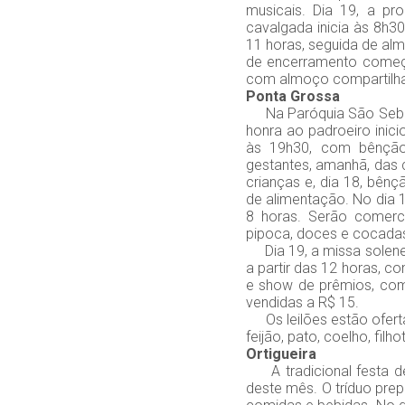
musicais. Dia 19, a pr
cavalgada inicia às 8h30
11 horas, seguida de alm
de encerramento começar
com almoço compartilhad
Ponta Grossa
Na Paróquia São Sebast
honra ao padroeiro inici
às 19h30, com bênçãos
gestantes, amanhã, das 
crianças e, dia 18, bên
de alimentação. No dia 17
8 horas. Serão comercia
pipoca, doces e cocada
Dia 19, a missa solene 
a partir das 12 horas, c
e show de prêmios, com o
vendidas a R$ 15.
Os leilões estão ofertan
feijão, pato, coelho, filh
Ortigueira
A tradicional festa 
deste mês. O tríduo prep