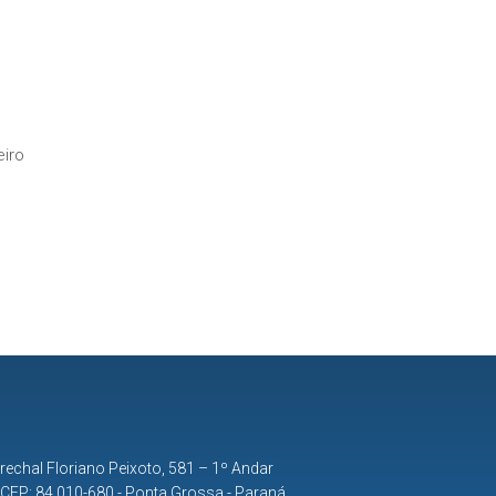
iro
rechal Floriano Peixoto, 581 – 1º Andar
| CEP: 84.010-680 - Ponta Grossa - Paraná