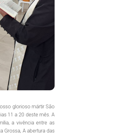
sso glorioso mártir São
ias 11 a 20 deste mês. A
ia, a vivência entre as
ta Grossa, A abertura das