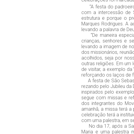
“A festa do padroeiro 
com a intercessão de S
estrutura e porque o pr
Marques Rodrigues. A aç
levando a palavra de Deu
“De maneira especia
crianças, senhores e s
levando a imagem de no
dos missionários, reuni
acolhidos, seja por nos
outras religiões. Em um 
de visitar, a exemplo da
reforçando os laços de f
A festa de São Sebasti
rezando pelo Jubileu da 
inspirados pelo exempl
segue com missas e refl
dos integrantes do Mov
amanhã, a missa terá a 
celebração terá a insti
com uma palestra, em se
No dia 17, após a Santa
Maria e uma palestra m