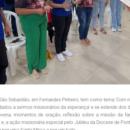
ão Sebastião, em Fernandes Pinheiro, tem como tema ‘Com no
ados a sermos missionários da esperança’ e se estende dos d
ovena, momentos de oração, reflexão sobre a missão da famíl
e, a ação missionária especial pelo Jubileu da Diocese de Pon
 por uma Santa Missa e por um baile.