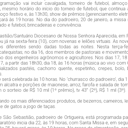
ogramação vai incluir cavalgada, torneiro de futebol, almo
, mesmo horário do início do torneio de futebol, que continua
oço festivo e, às 13h30, show de prêmios (gerenciamento eletr
á às 19 horas. No dia do padroeiro, 20 de janeiro, a missa 
o e futebol, brincadeiras e convivência.
ião/Santuário Diocesano de Nossa Senhora Aparecida, em P
ou já na sexta-feira (10), com novenas e leilões virtuais. As
 diferentes sendo dadas todas as noites. Nesta terça-fe
catequistas; no dia 16, dos membros de pastorais e movimento
ção dos engenheiros agrônomos e agricultores. Nos dias 17, 18 
, a partir das 18h30; dia 18, às 16 horas (música ao vivo com C
lizados pastéis, cachorro quente, espetinho, crepes, bolo, 
s.
será celebrada às 10 horas. No ‘churrasco do padroeiro’, dia 1
om alcatra e porções de maionese, arroz, farofa e salada de tom
 sorteio de R$ 10 mil (1º prêmio), tv 43” (2º), R$ 1 mil (3º)
do os mais diferenciados produtos, de bezerros, carneiros, lei
ote de gatos a jogo de taças.
de São Sebastião, padroeiro de Ortigueira, está programada pa
aratório inicia dia 22, às 19 horas, com Santa Missa e, em segu