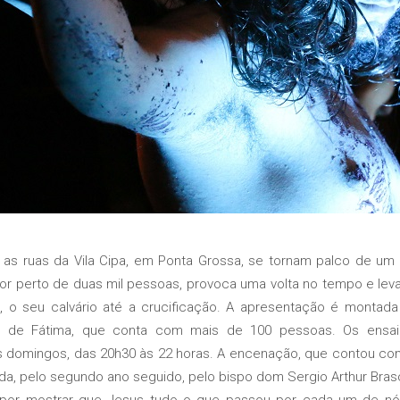
ruas da Vila Cipa, em Ponta Grossa, se tornam palco de um t
 perto de duas mil pessoas, provoca uma volta no tempo e leva o
s, o seu calvário até a crucificação. A apresentação é montad
a de Fátima, que conta com mais de 100 pessoas. Os ensai
omingos, das 20h30 às 22 horas. A encenação, que contou com a
da, pelo segundo ano seguido, pelo bispo dom Sergio Arthur Brasc
 mostrar que Jesus tudo o que passou por cada um de nós?