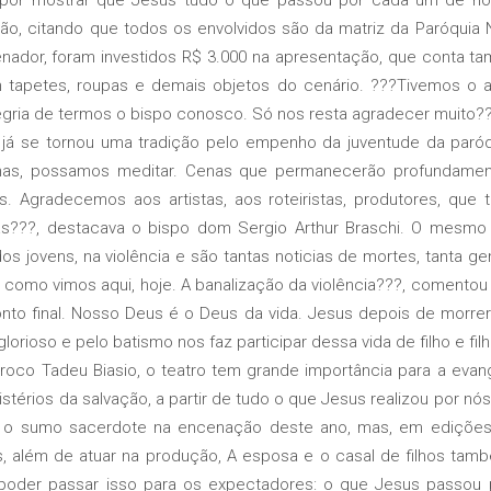
o, citando que todos os envolvidos são da matriz da Paróquia 
ador, foram investidos R$ 3.000 na apresentação, que conta t
m tapetes, roupas e demais objetos do cenário. ???Tivemos o 
alegria de termos o bispo conosco. Só nos resta agradecer muito?
e tornou uma tradição pelo empenho da juventude da paróqu
enas, possamos meditar. Cenas que permanecerão profundam
. Agradecemos aos artistas, aos roteiristas, produtores, que 
s???, destacava o bispo dom Sergio Arthur Braschi. O mesmo
os jovens, na violência e são tantas noticias de mortes, tanta 
 como vimos aqui, hoje. A banalização da violência???, comentou
to final. Nosso Deus é o Deus da vida. Jesus depois de morrer 
orioso e pelo batismo nos faz participar dessa vida de filho e fi
 Tadeu Biasio, o teatro tem grande importância para a evang
istérios da salvação, a partir de tudo o que Jesus realizou por nó
oi o sumo sacerdote na encenação deste ano, mas, em edições 
os, além de atuar na produção, A esposa e o casal de filhos ta
e poder passar isso para os expectadores: o que Jesus passou p