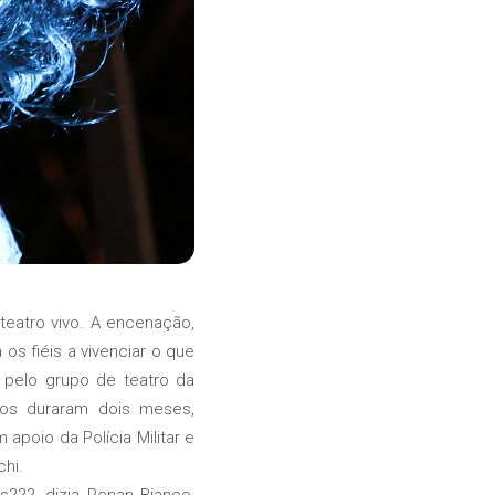
eatro vivo. A encenação,
s fiéis a vivenciar o que
a pelo grupo de teatro da
os duraram dois meses,
poio da Polícia Militar e
hi.
??, dizia Renan Bianco,