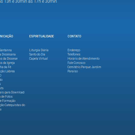
as 13h e 30min às 17h e 30min
NICAÇÃO
ESPIRITUALIDADE
CONTATO
Santanna
Liturgia Diária
Endereço
a Diocesana
Santo do Dia
Telefones
as da Diocese
Capela Virtual
Horário de Atendimento
as da Igreja
Fale Conosco
lha da Fé
Cemitério Parque Jardim
ção Lábrea
Paraíso
O
ão
s
sts
ais para Download
a de Fotos
de Formação
ão Catequistas do
u