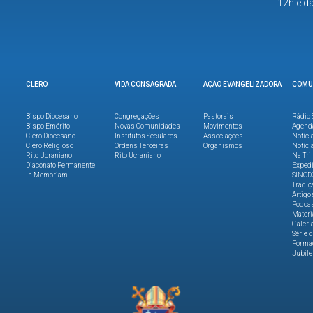
12h e d
CLERO
VIDA CONSAGRADA
AÇÃO EVANGELIZADORA
COMU
Bispo Diocesano
Congregações
Pastorais
Rádio 
Bispo Emérito
Novas Comunidades
Movimentos
Agend
Clero Diocesano
Institutos Seculares
Associações
Notíci
Clero Religioso
Ordens Terceiras
Organismos
Notíci
Rito Ucraniano
Rito Ucraniano
Na Tri
Diaconato Permanente
Expedi
In Memoriam
SINOD
Tradiç
Artigo
Podca
Materi
Galeri
Série 
Formaç
Jubile