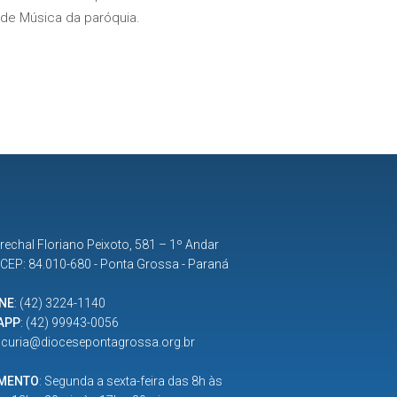
 de Música da paróquia.
rechal Floriano Peixoto, 581 – 1º Andar
| CEP: 84.010-680 - Ponta Grossa - Paraná
NE
:
(42) 3224-1140
APP
:
(42) 99943-0056
:
curia@diocesepontagrossa.org.br
IMENTO
: Segunda a sexta-feira das 8h às