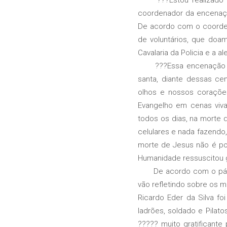
coordenador da encenaçã
De acordo com o coorden
de voluntários, que doa
Cavalaria da Policia e a 
???Essa encenação já s
santa, diante dessas c
olhos e nossos corações
Evangelho em cenas viva
todos os dias, na morte d
celulares e nada fazendo,
morte de Jesus não é pon
Humanidade ressuscitou gl
De acordo com o pároco
vão refletindo sobre os m
Ricardo Eder da Silva f
ladrões, soldado e Pilat
????? muito gratificant