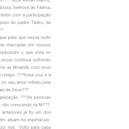
Nossa Senhora de Fátima,
ambém com a participação
apoio do padre Tadeu, da
??
ia para que nessa noite
ente marcadas em nossos
traduziram o que está no
 Jesus continua sofrendo
gente as filmando com seus
 o bispo. ???Essa cruz e a
no seu amor infinito pela
lhas de Deus???.
elização. ???As pessoas
s, vão crescendo na fé???.
anteriores já foi um dos
mbém atuam no espetáculo.
or nós. .Volto para casa