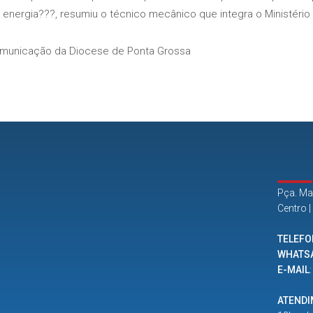
energia???, resumiu o técnico mecânico que integra o Ministério
municação da Diocese de Ponta Grossa
Pça. Ma
Centro 
TELEFO
WHATS
E-MAIL
ATEND