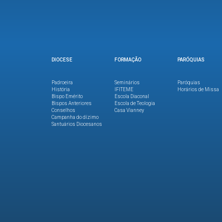
DIOCESE
FORMAÇÃO
PARÓQUIAS
Padroeira
Seminários
Paróquias
História
IFITEME
Horários de Missa
Bispo Emérito
Escola Diaconal
Bispos Anteriores
Escola de Teologia
Conselhos
Casa Vianney
Campanha do dízimo
Santuários Diocesanos