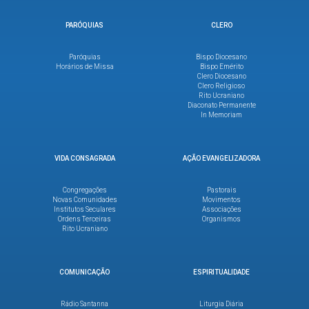
PARÓQUIAS
CLERO
Paróquias
Bispo Diocesano
Horários de Missa
Bispo Emérito
Clero Diocesano
Clero Religioso
Rito Ucraniano
Diaconato Permanente
In Memoriam
VIDA CONSAGRADA
AÇÃO EVANGELIZADORA
Congregações
Pastorais
Novas Comunidades
Movimentos
Institutos Seculares
Associações
Ordens Terceiras
Organismos
Rito Ucraniano
COMUNICAÇÃO
ESPIRITUALIDADE
Rádio Santanna
Liturgia Diária