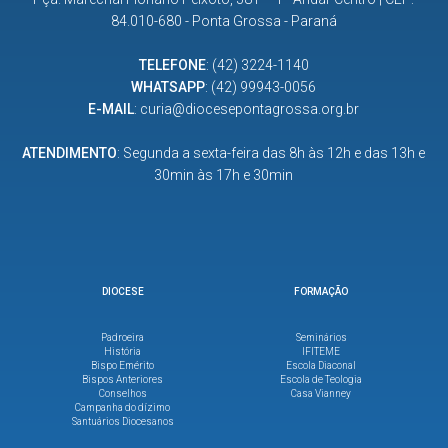
84.010-680 - Ponta Grossa - Paraná
TELEFONE
:
(42) 3224-1140
WHATSAPP
:
(42) 99943-0056
E-MAIL
:
curia@diocesepontagrossa.org.br
ATENDIMENTO
: Segunda a sexta-feira das 8h às 12h e das 13h e
30min às 17h e 30min
DIOCESE
FORMAÇÃO
Padroeira
Seminários
História
IFITEME
Bispo Emérito
Escola Diaconal
Bispos Anteriores
Escola de Teologia
Conselhos
Casa Vianney
Campanha do dízimo
Santuários Diocesanos