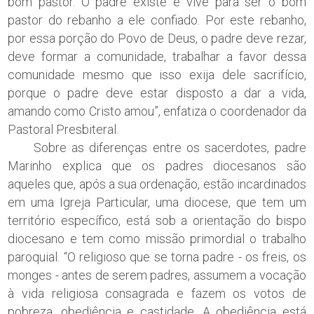
bom pastor. O padre existe e vive para ser o bom
pastor do rebanho a ele confiado. Por este rebanho,
por essa porção do Povo de Deus, o padre deve rezar,
deve formar a comunidade, trabalhar a favor dessa
comunidade mesmo que isso exija dele sacrifício,
porque o padre deve estar disposto a dar a vida,
amando como Cristo amou”, enfatiza o coordenador da
Pastoral Presbiteral.
Sobre as diferenças entre os sacerdotes, padre
Marinho explica que os padres diocesanos são
aqueles que, após a sua ordenação, estão incardinados
em uma Igreja Particular, uma diocese, que tem um
território específico, está sob a orientação do bispo
diocesano e tem como missão primordial o trabalho
paroquial. “O religioso que se torna padre - os freis, os
monges - antes de serem padres, assumem a vocação
à vida religiosa consagrada e fazem os votos de
pobreza, obediência e castidade. A obediência está