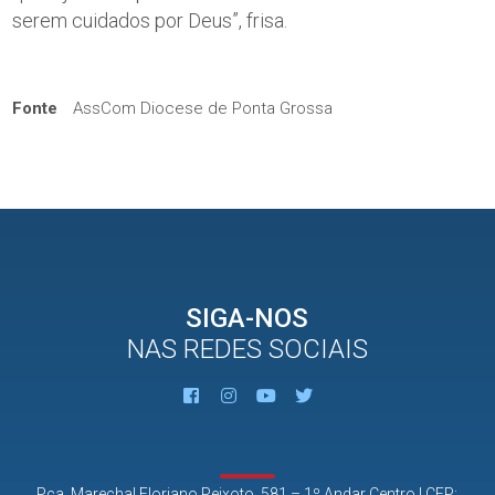
serem cuidados por Deus”, frisa.
Fonte
AssCom Diocese de Ponta Grossa
SIGA-NOS
NAS REDES SOCIAIS
Pça. Marechal Floriano Peixoto, 581 – 1º Andar Centro | CEP: