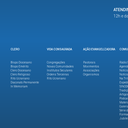
ATEND
12h e d
CLERO
VIDA CONSAGRADA
AÇÃO EVANGELIZADORA
COMU
Bispo Diocesano
Congregações
Pastorais
Rádio 
Bispo Emérito
Novas Comunidades
Movimentos
Agend
Clero Diocesano
Institutos Seculares
Associações
Notíci
Clero Religioso
Ordens Terceiras
Organismos
Notíci
Rito Ucraniano
Rito Ucraniano
Na Tri
Diaconato Permanente
Expedi
In Memoriam
SINOD
Tradiç
Artigo
Podca
Materi
Galeri
Série 
Formaç
Jubile