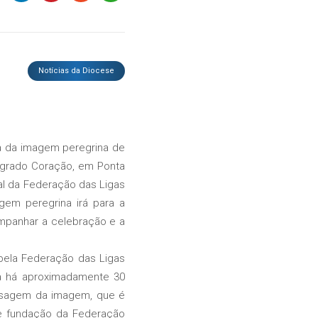
Notícias da Diocese
a da imagem peregrina de
Sagrado Coração, em Ponta
ual da Federação das Ligas
gem peregrina irá para a
mpanhar a celebração e a
la Federação das Ligas
a há aproximadamente 30
assagem da imagem, que é
de fundação da Federação