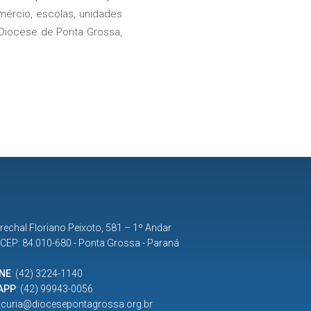
mércio, escolas, unidades
 Diocese de Ponta Grossa,
rechal Floriano Peixoto, 581 – 1º Andar
| CEP: 84.010-680 - Ponta Grossa - Paraná
NE
:
(42) 3224-1140
APP
:
(42) 99943-0056
:
curia@diocesepontagrossa.org.br