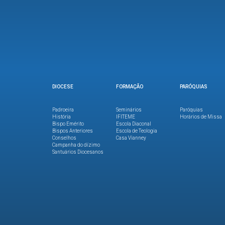
DIOCESE
FORMAÇÃO
PARÓQUIAS
Padroeira
Seminários
Paróquias
História
IFITEME
Horários de Missa
Bispo Emérito
Escola Diaconal
Bispos Anteriores
Escola de Teologia
Conselhos
Casa Vianney
Campanha do dízimo
Santuários Diocesanos