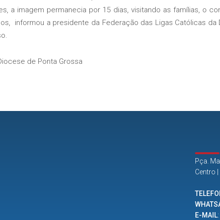
, a imagem permanecia por 15 dias, visitando as famílias, o co
ilos, informou a presidente da Federação das Ligas Católicas da
so.
iocese de Ponta Grossa
Pça. Ma
Centro 
TELEFO
WHATS
E-MAIL