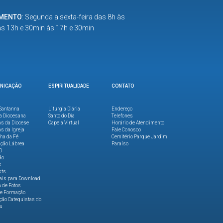
IMENTO
: Segunda a sexta-feira das 8h às
as 13h e 30min às 17h e 30min
NICAÇÃO
ESPIRITUALIDADE
CONTATO
Santanna
Liturgia Diária
Endereço
a Diocesana
Santo do Dia
Telefones
as da Diocese
Capela Virtual
Horário de Atendimento
as da Igreja
Fale Conosco
lha da Fé
Cemitério Parque Jardim
ção Lábrea
Paraíso
O
ão
s
sts
ais para Download
a de Fotos
de Formação
ão Catequistas do
u