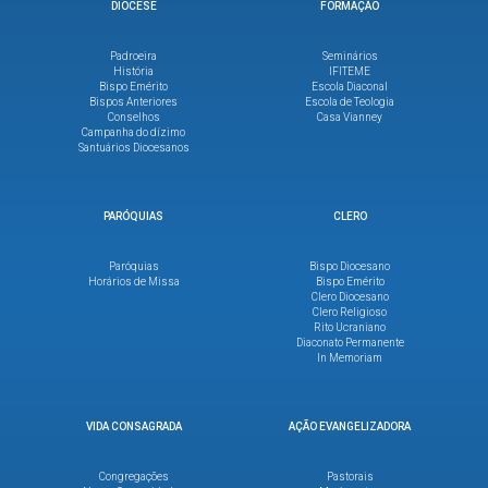
DIOCESE
FORMAÇÃO
Padroeira
Seminários
História
IFITEME
Bispo Emérito
Escola Diaconal
Bispos Anteriores
Escola de Teologia
Conselhos
Casa Vianney
Campanha do dízimo
Santuários Diocesanos
PARÓQUIAS
CLERO
Paróquias
Bispo Diocesano
Horários de Missa
Bispo Emérito
Clero Diocesano
Clero Religioso
Rito Ucraniano
Diaconato Permanente
In Memoriam
VIDA CONSAGRADA
AÇÃO EVANGELIZADORA
Congregações
Pastorais