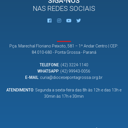
SIGA-NOS
NAS REDES SOCIAIS
Pça. Marechal Floriano Peixoto, 581 – 1º Andar Centro | CEP:
84.010-680 - Ponta Grossa - Paraná
TELEFONE
:
(42) 3224-1140
WHATSAPP
:
(42) 99943-0056
E-MAIL
:
curia@diocesepontagrossa.org.br
ATENDIMENTO
: Segunda a sexta-feira das 8h às 12h e das 13h e
30min às 17h e 30min