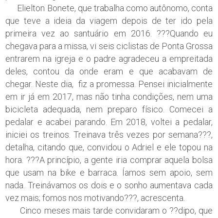
Elielton Bonete, que trabalha como autônomo, conta
que teve a ideia da viagem depois de ter ido pela
primeira vez ao santuário em 2016. ???Quando eu
chegava para a missa, vi seis ciclistas de Ponta Grossa
entrarem na igreja e o padre agradeceu a empreitada
deles, contou da onde eram e que acabavam de
chegar. Neste dia, fiz a promessa. Pensei inicialmente
em ir já em 2017, mas não tinha condições, nem uma
bicicleta adequada, nem preparo físico. Comecei a
pedalar e acabei parando. Em 2018, voltei a pedalar,
iniciei os treinos. Treinava três vezes por semana???,
detalha, citando que, convidou o Adriel e ele topou na
hora. ???A princípio, a gente iria comprar aquela bolsa
que usam na bike e barraca. Íamos sem apoio, sem
nada. Treinávamos os dois e o sonho aumentava cada
vez mais; fomos nos motivando???, acrescenta.
Cinco meses mais tarde convidaram o ??dipo, que