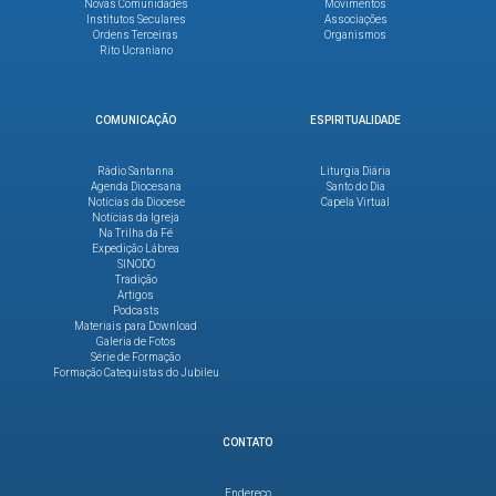
Novas Comunidades
Movimentos
Institutos Seculares
Associações
Ordens Terceiras
Organismos
Rito Ucraniano
COMUNICAÇÃO
ESPIRITUALIDADE
Rádio Santanna
Liturgia Diária
Agenda Diocesana
Santo do Dia
Notícias da Diocese
Capela Virtual
Notícias da Igreja
Na Trilha da Fé
Expedição Lábrea
SINODO
Tradição
Artigos
Podcasts
Materiais para Download
Galeria de Fotos
Série de Formação
Formação Catequistas do Jubileu
CONTATO
Endereço