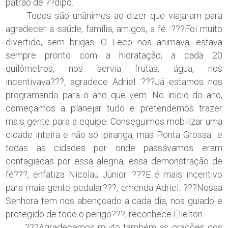
patrão de ??dipo.
Todos são unânimes ao dizer que viajaram para
agradecer a saúde, família, amigos, a fé. ???Foi muito
divertido, sem brigas. O Leco nos animava, estava
sempre pronto com a hidratação; a cada 20
quilômetros, nos servia frutas, água, nos
incentivava???, agradece Adriel. ???Já estamos nos
programando para o ano que vem. No inicio do ano,
começamos a planejar tudo e pretendemos trazer
mais gente para a equipe. Conseguimos mobilizar uma
cidade inteira e não só Ipiranga, mas Ponta Grossa e
todas as cidades por onde passávamos eram
contagiadas por essa alegria, essa demonstração de
fé???, enfatiza Nicolau Júnior. ???E é mais incentivo
para mais gente pedalar???, emenda Adriel. ???Nossa
Senhora tem nos abençoado a cada dia, nos guiado e
protegido de todo o perigo???, reconhece Elielton.
???Agradecemos muito também as orações dos