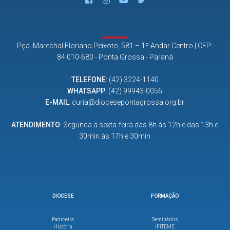
Pça. Marechal Floriano Peixoto, 581 – 1º Andar Centro | CEP:
84.010-680 - Ponta Grossa - Paraná
TELEFONE
:
(42) 3224-1140
WHATSAPP
:
(42) 99943-0056
E-MAIL
:
curia@diocesepontagrossa.org.br
ATENDIMENTO
: Segunda a sexta-feira das 8h às 12h e das 13h e
30min às 17h e 30min
DIOCESE
FORMAÇÃO
Padroeira
Seminários
História
IFITEME