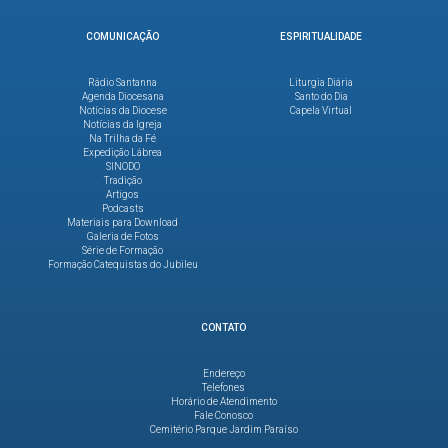
COMUNICAÇÃO
ESPIRITUALIDADE
Rádio Santanna
Liturgia Diária
Agenda Diocesana
Santo do Dia
Notícias da Diocese
Capela Virtual
Notícias da Igreja
Na Trilha da Fé
Expedição Lábrea
SINODO
Tradição
Artigos
Podcasts
Materiais para Download
Galeria de Fotos
Série de Formação
Formação Catequistas do Jubileu
CONTATO
Endereço
Telefones
Horário de Atendimento
Fale Conosco
Cemitério Parque Jardim Paraíso