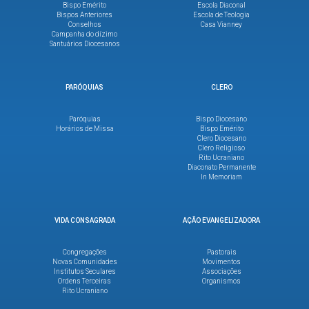
Bispo Emérito
Escola Diaconal
Bispos Anteriores
Escola de Teologia
Conselhos
Casa Vianney
Campanha do dízimo
Santuários Diocesanos
PARÓQUIAS
CLERO
Paróquias
Bispo Diocesano
Horários de Missa
Bispo Emérito
Clero Diocesano
Clero Religioso
Rito Ucraniano
Diaconato Permanente
In Memoriam
VIDA CONSAGRADA
AÇÃO EVANGELIZADORA
Congregações
Pastorais
Novas Comunidades
Movimentos
Institutos Seculares
Associações
Ordens Terceiras
Organismos
Rito Ucraniano