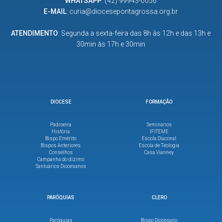
WHATSAPP
:
(42) 99943-0056
E-MAIL
:
curia@diocesepontagrossa.org.br
ATENDIMENTO
: Segunda a sexta-feira das 8h às 12h e das 13h e
30min às 17h e 30min
DIOCESE
FORMAÇÃO
Padroeira
Seminários
História
IFITEME
Bispo Emérito
Escola Diaconal
Bispos Anteriores
Escola de Teologia
Conselhos
Casa Vianney
Campanha do dízimo
Santuários Diocesanos
PARÓQUIAS
CLERO
Paróquias
Bispo Diocesano