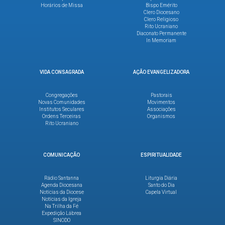
Horários de Missa
Bispo Emérito
Clero Diocesano
Clero Religioso
Rito Ucraniano
Diaconato Permanente
In Memoriam
VIDA CONSAGRADA
AÇÃO EVANGELIZADORA
Congregações
Pastorais
Novas Comunidades
Movimentos
Institutos Seculares
Associações
Ordens Terceiras
Organismos
Rito Ucraniano
COMUNICAÇÃO
ESPIRITUALIDADE
Rádio Santanna
Liturgia Diária
Agenda Diocesana
Santo do Dia
Notícias da Diocese
Capela Virtual
Notícias da Igreja
Na Trilha da Fé
Expedição Lábrea
SINODO