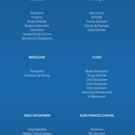
Padroeira
Seminários
História
IFITEME
Bispo Emérito
Escola Diaconal
Bispos Anteriores
Escola de Teologia
Conselhos
Casa Vianney
Campanha do dízimo
Santuários Diocesanos
PARÓQUIAS
CLERO
Paróquias
Bispo Diocesano
Horários de Missa
Bispo Emérito
Clero Diocesano
Clero Religioso
Rito Ucraniano
Diaconato Permanente
In Memoriam
VIDA CONSAGRADA
AÇÃO EVANGELIZADORA
Congregações
Pastorais
Novas Comunidades
Movimentos