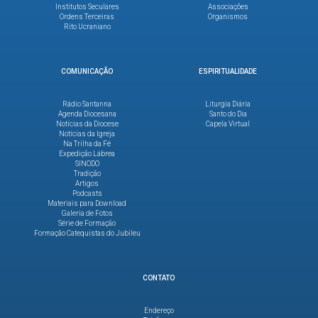
Institutos Seculares
Associações
Ordens Terceiras
Organismos
Rito Ucraniano
COMUNICAÇÃO
ESPIRITUALIDADE
Rádio Santanna
Liturgia Diária
Agenda Diocesana
Santo do Dia
Notícias da Diocese
Capela Virtual
Notícias da Igreja
Na Trilha da Fé
Expedição Lábrea
SINODO
Tradição
Artigos
Podcasts
Materiais para Download
Galeria de Fotos
Série de Formação
Formação Catequistas do Jubileu
CONTATO
Endereço