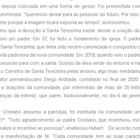
, depois colocada em uma forma de gesso. Foi preenchida com 
tomóveis. “Queremos deixar para as pessoas do futuro. Por isso 
ente porque a imagem ficará exposta ao tempo”, acrescentou.
 que a devoção à Santa Terezinha existe desde a criação da 
m um padre. Em 37, foi feito o fundamento da igreja. O padre
 Santa Terezinha, que tinha sido recém-canonizada e conquistou
hida padroeira da nova comunidade. Em 2018, quando veio o padre
pessoas para com a santa. Gostou da área verde do entorno e na
 o Caminho de Santa Terezinha pelas árvores, algo mais medidativ
ltor pernambucano Diego Andrade, contatado no final de 2020.
 a doações da comunidade, por intermédio de mais de 20 leilõe
anças da estrela’, que saem, tradicionalmente, no dia 6 de jane
tiano assumiu a paróquia, foi instituída na comunidade um
1º. “Todo agradecimento ao padre Cristiano, que incentivou, m
ealize e incentive as pessoas”, enalteceu Hubert. De acordo com
 a manifestação de fé. “Cada comunidade tem as suas caract