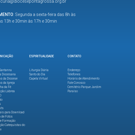
:
curia@diocesepontagrossa.org.br
IMENTO
: Segunda a sexta-feira das 8h às
as 13h e 30min às 17h e 30min
NICAÇÃO
ESPIRITUALIDADE
CONTATO
Santanna
Liturgia Diária
Endereço
a Diocesana
Santo do Dia
Telefones
as da Diocese
Capela Virtual
Horário de Atendimento
as da Igreja
Fale Conosco
lha da Fé
Cemitério Parque Jardim
ção Lábrea
Paraíso
O
ão
s
sts
ais para Download
a de Fotos
de Formação
ão Catequistas do
u