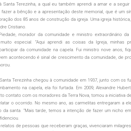
à Santa Terezinha, a qual eu também aprendi a amar e a seguir
e fazer a bênção e a apresentação deste memorial, que é um s
ração dos 85 anos de construção da igreja. Uma igreja histórica
re Cristiano.
de, morador da comunidade e ministro extraordinário da Eu
muito especial. “Aqui aprendi as coisas da Igreja, minhas 
participar da comunidade na capela. Fui ministro nove anos, f
e vem acontecendo é sinal de crescimento da comunidade, de p
orou.
Santa Terezinha chegou à comunidade em 1937, junto com os f
mbamento na capela, ela foi furtada. Em 2009, Alexandre Huber
ito contato com os moradores da Terra Nova, tomou a iniciativa d
relatar o ocorrido. No mesmo ano, as carmelitas entregaram a ele
 da santa. “Mais tarde, temos a intenção de fazer um nicho em 
nfidenciou.
elatos de pessoas que receberam graças, vivenciaram milagres 