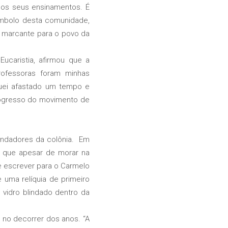
 os seus ensinamentos. É
ímbolo desta comunidade,
, marcante para o povo da
caristia, afirmou que a
professoras foram minhas
iquei afastado um tempo e
rogresso do movimento de
undadores da colônia. Em
t que apesar de morar na
e escrever para o Carmelo
 uma relíquia de primeiro
vidro blindado dentro da
no decorrer dos anos. “A