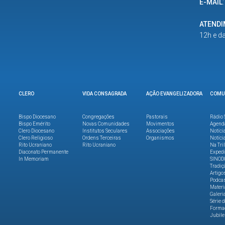
E-MAIL
ATEND
12h e d
CLERO
VIDA CONSAGRADA
AÇÃO EVANGELIZADORA
COMU
Bispo Diocesano
Congregações
Pastorais
Rádio 
Bispo Emérito
Novas Comunidades
Movimentos
Agend
Clero Diocesano
Institutos Seculares
Associações
Notíci
Clero Religioso
Ordens Terceiras
Organismos
Notíci
Rito Ucraniano
Rito Ucraniano
Na Tri
Diaconato Permanente
Expedi
In Memoriam
SINOD
Tradiç
Artigo
Podca
Materi
Galeri
Série 
Formaç
Jubile