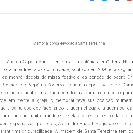
ersário da Capela Santa Terezinha, na colônia alemã Terra Nova
emorial à padroeira da comunidade, sonhado em 2020 e tão aguar
l da manhã, depois da missa festiva e da bênção do padre Cri
a Senhora do Perpétuo Socorro, a quem a capela pertence. Como 
 solenidade acabou realizada com toda a pomba e emoção, para 
em frente à igreja, o memorial teve sua posição milimetr
que a santa aparece ‘acenando’ a quem chega e a quem sai da 
“Há uma sintonia muito grande entre ela e o Jesus dentro da igreja.
 dos responsáveis pela obra, Alexandre Hubert. Segundo o morado
arantir maior durabilidade. A imagem de Santa Terezinha tem dois