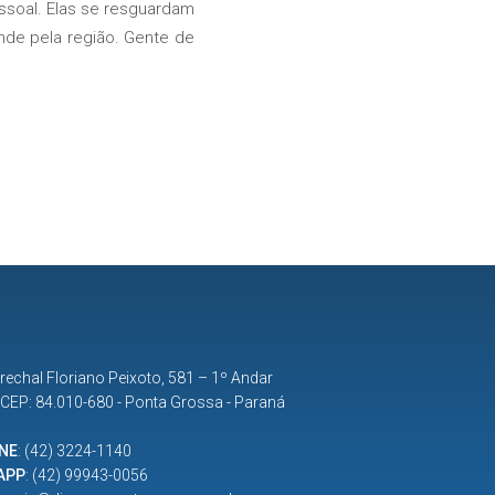
essoal. Elas se resguardam
nde pela região. Gente de
rechal Floriano Peixoto, 581 – 1º Andar
| CEP: 84.010-680 - Ponta Grossa - Paraná
NE
:
(42) 3224-1140
APP
:
(42) 99943-0056