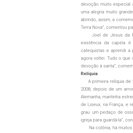
devoção muito especial 
uma alegria muito grand
abrindo, assim, a comemo
Terra Nova”, comentou pad
Joel de Jesus da Pieda
existência da capela é 
catequistas e aprendi a 
agora voltei. Tudo o qu
devoção à santa”, comem
Relíquia
A primeira relíquia de 
2008, depois de um arro
Alemanha, mantinha estre
de Liseux, na França, e 
grau: um pedaço de osso
igreja para guardá-la”, co
Na colônia, há muitos r