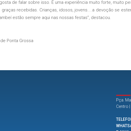
osta de falar sobre isso. É uma experiência muito forte, muito p
graças recebidas. Crianças, idosos, jovens....a devoção se este
rambeí estão sempre aqui nas nossas festas”, destacou.
de Ponta Grossa
Pça. Ma
Centro 
TELEFO
WHATS