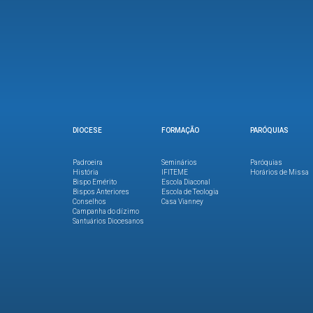
DIOCESE
FORMAÇÃO
PARÓQUIAS
Padroeira
Seminários
Paróquias
História
IFITEME
Horários de Missa
Bispo Emérito
Escola Diaconal
Bispos Anteriores
Escola de Teologia
Conselhos
Casa Vianney
Campanha do dízimo
Santuários Diocesanos