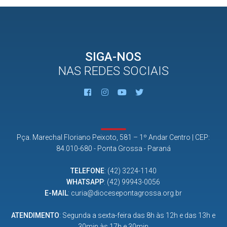
SIGA-NOS
NAS REDES SOCIAIS
Pça. Marechal Floriano Peixoto, 581 – 1º Andar Centro | CEP:
84.010-680 - Ponta Grossa - Paraná
TELEFONE
:
(42) 3224-1140
WHATSAPP
:
(42) 99943-0056
E-MAIL
:
curia@diocesepontagrossa.org.br
ATENDIMENTO
: Segunda a sexta-feira das 8h às 12h e das 13h e
30min às 17h e 30min