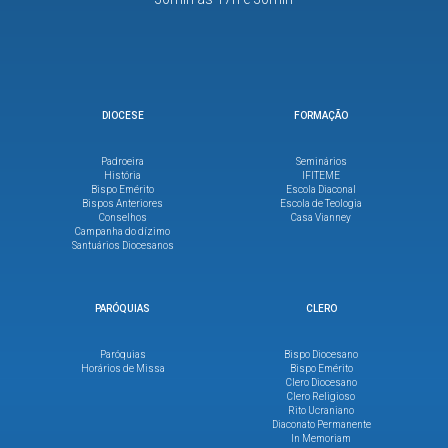
DIOCESE
FORMAÇÃO
Padroeira
Seminários
História
IFITEME
Bispo Emérito
Escola Diaconal
Bispos Anteriores
Escola de Teologia
Conselhos
Casa Vianney
Campanha do dízimo
Santuários Diocesanos
PARÓQUIAS
CLERO
Paróquias
Bispo Diocesano
Horários de Missa
Bispo Emérito
Clero Diocesano
Clero Religioso
Rito Ucraniano
Diaconato Permanente
In Memoriam