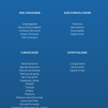
VIDA CONSAGRADA
AÇÃO EVANGELIZADORA
Congregações
Pastorais
Novas Comunidades
Movimentos
Institutos Seculares
Associações
Ordens Terceiras
Organismos
Rito Ucraniano
COMUNICAÇÃO
ESPIRITUALIDADE
Rádio Santanna
Liturgia Diária
Agenda Diocesana
Santo do Dia
Notícias da Diocese
Capela Virtual
Notícias da Igreja
Na Trilha da Fé
Expedição Lábrea
SINODO
Tradição
Artigos
Podcasts
Materiais para Download
Galeria de Fotos
Série de Formação
Formação Catequistas do Jubileu