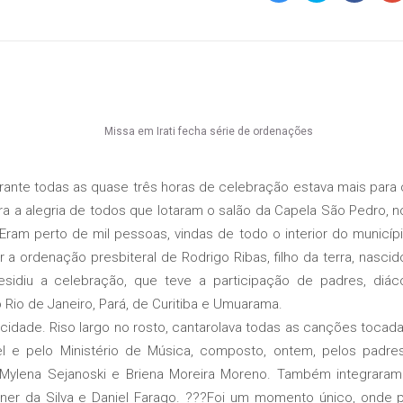
e todas as quase três horas de celebração estava mais para
a a alegria de todos que lotaram o salão da Capela São Pedro, n
. Eram perto de mil pessoas, vindas de todo o interior do municí
 ordenação presbiteral de Rodrigo Ribas, filho da terra, nascid
residiu a celebração, que teve a participação de padres, diác
 Rio de Janeiro, Pará, de Curitiba e Umuarama.
de. Riso largo no rosto, cantarolava todas as canções tocada
el e pelo Ministério de Música, composto, ontem, pelos padres
, Mylena Sejanoski e Briena Moreira Moreno. Também integraram 
er da Silva e Daniel Farago. ???Foi um momento único, onde