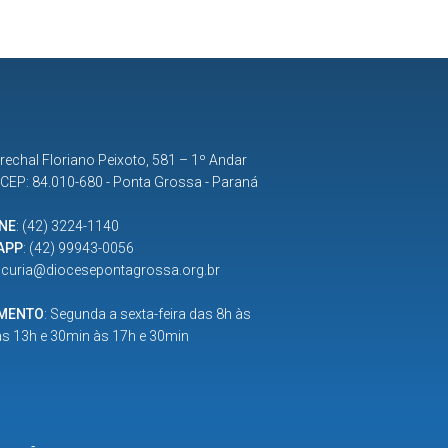
rechal Floriano Peixoto, 581 – 1º Andar
| CEP: 84.010-680 - Ponta Grossa - Paraná
NE
:
(42) 3224-1140
APP
:
(42) 99943-0056
:
curia@diocesepontagrossa.org.br
IMENTO
: Segunda a sexta-feira das 8h às
as 13h e 30min às 17h e 30min