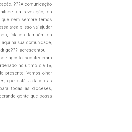
icação. ???A comunicação
nitude da revelação, da
 Só que nem sempre temos
sa área e isso vai ajudar
ispo, falando também da
 aqui na sua comunidade,
odrigo???, acrescentou.
esde agosto, aconteceram
rdenado no último dia 18,
do presente. Vamos olhar
s, que está visitando as
ara todas as dioceses,
perando gente que possa