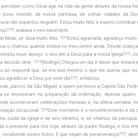
 perceber como Deus age na vida da gente através da nossa histó
 povo reunido, da nossa paróquia, de outras cidades da Dioc
uva não espantou ninguém. Estou muito feliz e espero contribuir 
eus???, avaliava o neo-sacerdote.
bas, se dizia muito feliz. ???Estou agraciada, agradeço muito 
us o chamou quando estava no meu ventre ainda. Desde criança 
retizou esse desejo: o seu sim a Deus para a nossa Igreja???, co
 decisão dele. ???(Rodrigo) Chegou um dia e disse que estava i
 só respondi que, se era isso mesmo o que ele queria, que eu a
ou agradecer a Deus por este dia???, enfatizou.
ki, pároco da São Miguel, a quem pertence a Capela São Pedro
a se envolveram na preparação da ordenação. Apenas quatro d
, onde aconteceram celebrações mensais e, na última semana, m
 e oração vocacional. ???Este momento é o reconhecimento e dá 
na, cuida da igreja e de seu rebanho, e, se chamou da paróquia
á o presente para nós hoje, atraves do padre Rodrigo, e nós ret
, recebendo esses frutos. E que sejam de perseverança???, des