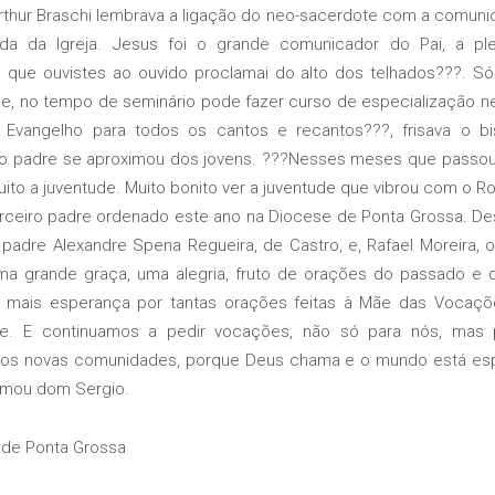
ur Braschi lembrava a ligação do neo-sacerdote com a comun
da da Igreja. Jesus foi o grande comunicador do Pai, a ple
 que ouvistes ao ouvido proclamai do alto dos telhados???.
le, no tempo de seminário pode fazer curso de especialização nes
Evangelho para todos os cantos e recantos???, frisava o b
vo padre se aproximou dos jovens. ???Nesses meses que passou
ito a juventude. Muito bonito ver a juventude que vibrou com o R
ceiro padre ordenado este ano na Diocese de Ponta Grossa. D
padre Alexandre Spena Regueira, de Castro, e, Rafael Moreira, o
uma grande graça, uma alegria, fruto de orações do passado e 
 mais esperança por tantas orações feitas à Mãe das Vocaçõe
. E continuamos a pedir vocações, não só para nós, mas p
os novas comunidades, porque Deus chama e o mundo está es
irmou dom Sergio.
de Ponta Grossa