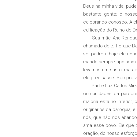
Deus na minha vida, pude
bastante gente; o nosso
celebrando conosco. A ch
edificação do Reino de D
Sua mãe, Ana Rendacki Ri
chamado dele. Porque De
ser padre e hoje ele conc
marido sempre apoiaram a
levamos um susto, mas eu
ele precisasse. Sempre v
Padre Luz Carlos Mirkos
comunidades da paróqui
maioria está no interior
originários da paróquia,
nós, que não nos abando
ama esse povo. Ele que d
oração, do nosso esforço