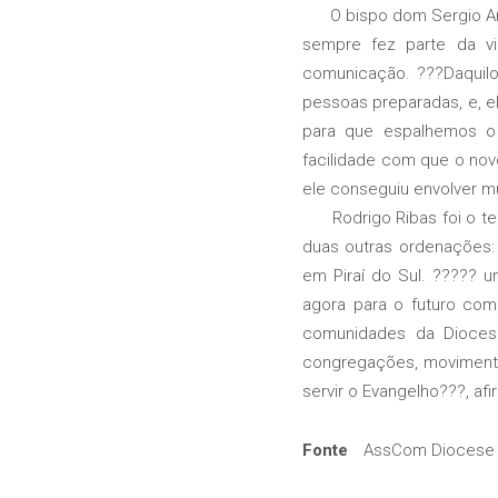
O bispo dom Sergio Arth
sempre fez parte da vi
comunicação. ???Daquilo
pessoas preparadas, e, e
para que espalhemos o 
facilidade com que o no
ele conseguiu envolver mu
Rodrigo Ribas foi o ter
duas outras ordenações: 
em Piraí do Sul. ????? 
agora para o futuro com
comunidades da Diocese
congregações, moviment
servir o Evangelho???, af
Fonte
AssCom Diocese 