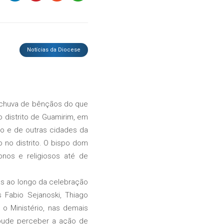
Notícias da Diocese
 chuva de bênçãos do que
o distrito de Guamirim, em
pio e de outras cidades da
o no distrito. O bispo dom
onos e religiosos até de
s ao longo da celebração
 Fabio Sejanoski, Thiago
o Ministério, nas demais
 pude perceber a ação de