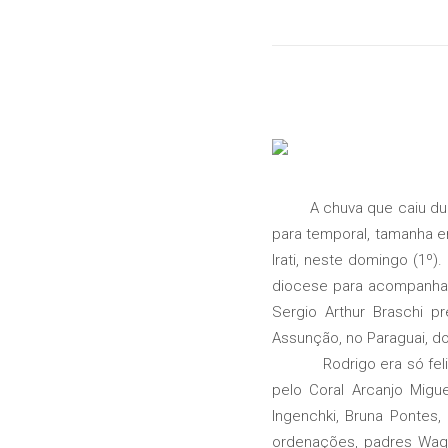
A chuva que caiu durant
para temporal, tamanha er
Irati, neste domingo (1º)
diocese para acompanhar a
Sergio Arthur Braschi p
Assunção, no Paraguai, do
Rodrigo era só felicida
pelo Coral Arcanjo Migu
Ingenchki, Bruna Pontes
ordenações, padres Wagn