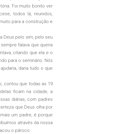
ria. Foi muito bonito ver
ese, todos lá, reunidos,
muito para a construção e
a Deus pelo sim, pelo seu
sempre falava que queria
ntava, citando que ela e o
ndo para o seminário. Nós
judaria, daria tudo o que
, contou que todas as 19
elas ficam na cidade, a
issas diárias, com padres
certeza que Deus olha por
 mais um padre, é porque
ribuímos através da nossa
tacou o pároco.