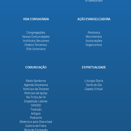
In Memoriam
VIDA CONSAGRADA
AÇÃO EVANGELIZADORA
Congregações
Pastorais
Novas Comunidades
Movimentos
Institutos Seculares
Associações
Ordens Terceiras
Organismos
Rito Ucraniano
COMUNICAÇÃO
ESPIRITUALIDADE
Rádio Santanna
Liturgia Diária
Agenda Diocesana
Santo do Dia
Notícias da Diocese
Capela Virtual
Notícias da Igreja
Na Trilha da Fé
Expedição Lábrea
SINODO
Tradição
Artigos
Podcasts
Materiais para Download
Galeria de Fotos
Série de Formação