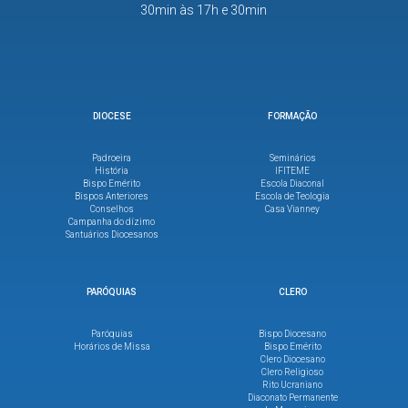
30min às 17h e 30min
DIOCESE
FORMAÇÃO
Padroeira
Seminários
História
IFITEME
Bispo Emérito
Escola Diaconal
Bispos Anteriores
Escola de Teologia
Conselhos
Casa Vianney
Campanha do dízimo
Santuários Diocesanos
PARÓQUIAS
CLERO
Paróquias
Bispo Diocesano
Horários de Missa
Bispo Emérito
Clero Diocesano
Clero Religioso
Rito Ucraniano
Diaconato Permanente