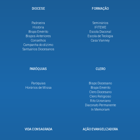
DIOCESE
FORMAÇÃO
Padroeira
Seminários
História
IFITEME
Bispo Emérito
Escola Diaconal
Bispos Anteriores
Escola de Teologia
Conselhos
Casa Vianney
Campanha do dízimo
Santuários Diocesanos
PARÓQUIAS
CLERO
Paróquias
Bispo Diocesano
Horários de Missa
Bispo Emérito
Clero Diocesano
Clero Religioso
Rito Ucraniano
Diaconato Permanente
In Memoriam
VIDA CONSAGRADA
AÇÃO EVANGELIZADORA