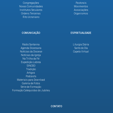
Congregações
Pastorais
Novas Comunidades
Movimentos
Institutos Seculares
Associações
Ordens Terceiras
Organismos
Rito Ucraniano
COMUNICAÇÃO
ESPIRITUALIDADE
Rádio Santanna
Liturgia Diária
Agenda Diocesana
Santo do Dia
Notícias da Diocese
Capela Virtual
Notícias da Igreja
Na Trilha da Fé
Expedição Lábrea
SINODO
Tradição
Artigos
Podcasts
Materiais para Download
Galeria de Fotos
Série de Formação
Formação Catequistas do Jubileu
CONTATO