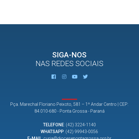
SIGA-NOS
NAS REDES SOCIAIS
Pça. Marechal Floriano Peixoto, 581 – 1º Andar Centro | CEP:
84.010-680 - Ponta Grossa - Paraná
TELEFONE
:
(42) 3224-1140
WHATSAPP
:
(42) 99943-0056
E-MAIL
:
curia@diocesepontagrossa.org.br