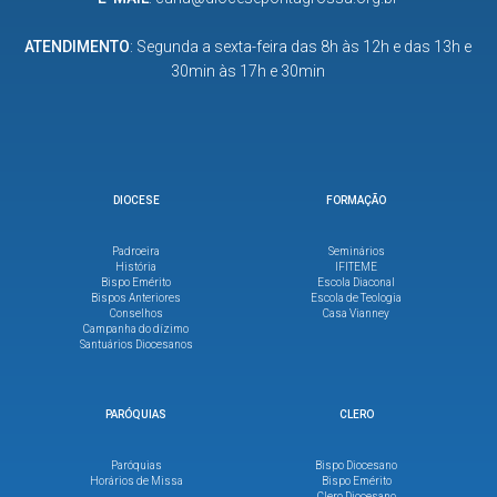
ATENDIMENTO
: Segunda a sexta-feira das 8h às 12h e das 13h e
30min às 17h e 30min
DIOCESE
FORMAÇÃO
Padroeira
Seminários
História
IFITEME
Bispo Emérito
Escola Diaconal
Bispos Anteriores
Escola de Teologia
Conselhos
Casa Vianney
Campanha do dízimo
Santuários Diocesanos
PARÓQUIAS
CLERO
Paróquias
Bispo Diocesano
Horários de Missa
Bispo Emérito
Clero Diocesano