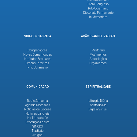
Clero Religioso
Rito Ucraniano
Diaconato Permanente
In Memoriam
VIDA CONSAGRADA
AÇÃO EVANGELIZADORA
Congregações
Pastorais
Novas Comunidades
Movimentos
Institutos Seculares
Associações
Ordens Terceiras
Organismos
Rito Ucraniano
COMUNICAÇÃO
ESPIRITUALIDADE
Rádio Santanna
Liturgia Diária
Agenda Diocesana
Santo do Dia
Notícias da Diocese
Capela Virtual
Notícias da Igreja
Na Trilha da Fé
Expedição Lábrea
SINODO
Tradição
Artigos