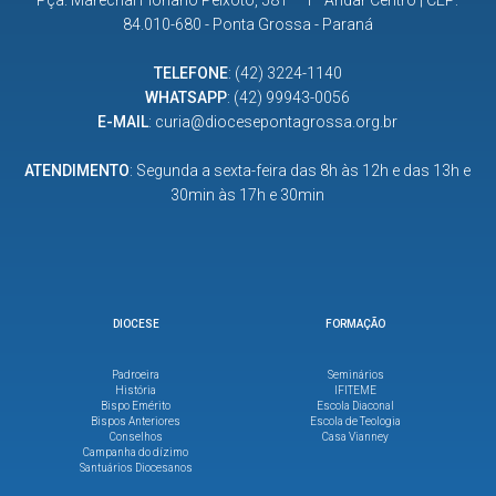
84.010-680 - Ponta Grossa - Paraná
TELEFONE
:
(42) 3224-1140
WHATSAPP
:
(42) 99943-0056
E-MAIL
:
curia@diocesepontagrossa.org.br
ATENDIMENTO
: Segunda a sexta-feira das 8h às 12h e das 13h e
30min às 17h e 30min
DIOCESE
FORMAÇÃO
Padroeira
Seminários
História
IFITEME
Bispo Emérito
Escola Diaconal
Bispos Anteriores
Escola de Teologia
Conselhos
Casa Vianney
Campanha do dízimo
Santuários Diocesanos