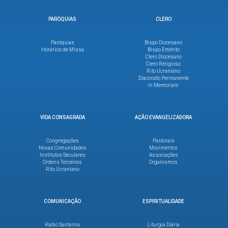
PARÓQUIAS
CLERO
Paróquias
Bispo Diocesano
Horários de Missa
Bispo Emérito
Clero Diocesano
Clero Religioso
Rito Ucraniano
Diaconato Permanente
In Memoriam
VIDA CONSAGRADA
AÇÃO EVANGELIZADORA
Congregações
Pastorais
Novas Comunidades
Movimentos
Institutos Seculares
Associações
Ordens Terceiras
Organismos
Rito Ucraniano
COMUNICAÇÃO
ESPIRITUALIDADE
Rádio Santanna
Liturgia Diária