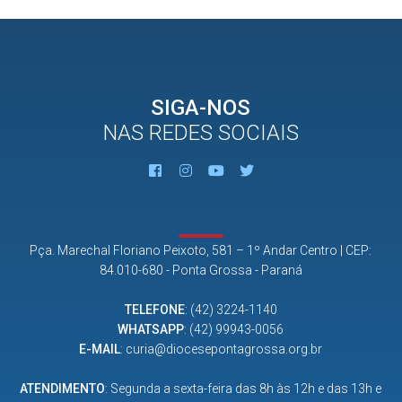
SIGA-NOS
NAS REDES SOCIAIS
Pça. Marechal Floriano Peixoto, 581 – 1º Andar Centro | CEP:
84.010-680 - Ponta Grossa - Paraná
TELEFONE
:
(42) 3224-1140
WHATSAPP
:
(42) 99943-0056
E-MAIL
:
curia@diocesepontagrossa.org.br
ATENDIMENTO
: Segunda a sexta-feira das 8h às 12h e das 13h e