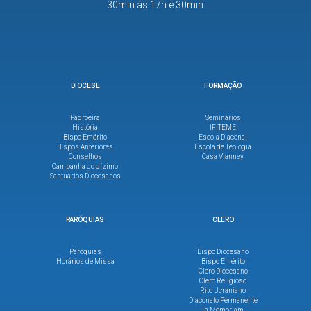
30min às 17h e 30min
DIOCESE
FORMAÇÃO
Padroeira
Seminários
História
IFITEME
Bispo Emérito
Escola Diaconal
Bispos Anteriores
Escola de Teologia
Conselhos
Casa Vianney
Campanha do dízimo
Santuários Diocesanos
PARÓQUIAS
CLERO
Paróquias
Bispo Diocesano
Horários de Missa
Bispo Emérito
Clero Diocesano
Clero Religioso
Rito Ucraniano
Diaconato Permanente
In Memoriam