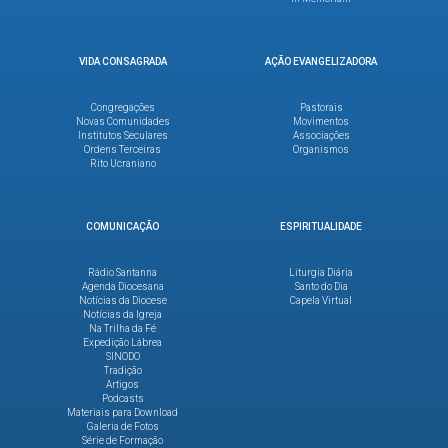
VIDA CONSAGRADA
AÇÃO EVANGELIZADORA
Congregações
Pastorais
Novas Comunidades
Movimentos
Institutos Seculares
Associações
Ordens Terceiras
Organismos
Rito Ucraniano
COMUNICAÇÃO
ESPIRITUALIDADE
Rádio Santanna
Liturgia Diária
Agenda Diocesana
Santo do Dia
Notícias da Diocese
Capela Virtual
Notícias da Igreja
Na Trilha da Fé
Expedição Lábrea
SINODO
Tradição
Artigos
Podcasts
Materiais para Download
Galeria de Fotos
Série de Formação