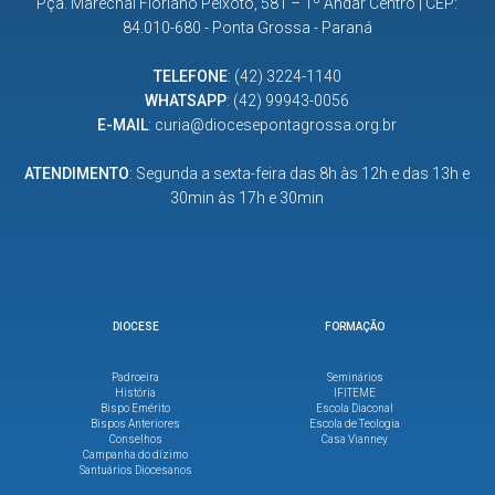
Pça. Marechal Floriano Peixoto, 581 – 1º Andar Centro | CEP:
84.010-680 - Ponta Grossa - Paraná
TELEFONE
:
(42) 3224-1140
WHATSAPP
:
(42) 99943-0056
E-MAIL
:
curia@diocesepontagrossa.org.br
ATENDIMENTO
: Segunda a sexta-feira das 8h às 12h e das 13h e
30min às 17h e 30min
DIOCESE
FORMAÇÃO
Padroeira
Seminários
História
IFITEME
Bispo Emérito
Escola Diaconal
Bispos Anteriores
Escola de Teologia
Conselhos
Casa Vianney
Campanha do dízimo
Santuários Diocesanos