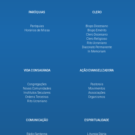
PARÓQUIAS
CLERO
Paróquias
Bispo Diocesano
Horários de Missa
Bispo Emérito
Clero Diocesano
Clero Religioso
Rito Ucraniano
Diaconato Permanente
In Memoriam
VIDA CONSAGRADA
AÇÃO EVANGELIZADORA
Congregações
Pastorais
Novas Comunidades
Movimentos
Institutos Seculares
Associações
Ordens Terceiras
Organismos
Rito Ucraniano
COMUNICAÇÃO
ESPIRITUALIDADE
Rádio Santanna
Liturgia Diária