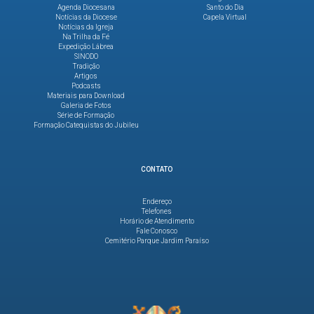
Agenda Diocesana
Santo do Dia
Notícias da Diocese
Capela Virtual
Notícias da Igreja
Na Trilha da Fé
Expedição Lábrea
SINODO
Tradição
Artigos
Podcasts
Materiais para Download
Galeria de Fotos
Série de Formação
Formação Catequistas do Jubileu
CONTATO
Endereço
Telefones
Horário de Atendimento
Fale Conosco
Cemitério Parque Jardim Paraíso