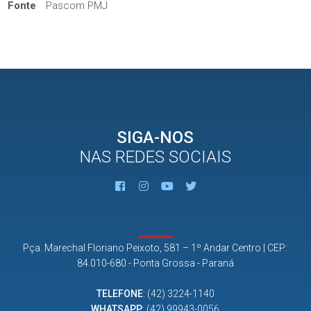
Fonte
Pascom PMJ
SIGA-NOS
NAS REDES SOCIAIS
Pça. Marechal Floriano Peixoto, 581 – 1º Andar Centro | CEP:
84.010-680 - Ponta Grossa - Paraná
TELEFONE
:
(42) 3224-1140
WHATSAPP
:
(42) 99943-0056