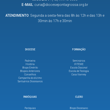
E-MAIL
:
curia@diocesepontagrossa.org.br
ATENDIMENTO
: Segunda a sexta-feira das 8h às 12h e das 13h e
30min às 17h e 30min
DIOCESE
FORMAÇÃO
Padroeira
Seminários
História
IFITEME
Bispo Emérito
Escola Diaconal
Bispos Anteriores
Escola de Teologia
Conselhos
Casa Vianney
Campanha do dízimo
Santuários Diocesanos
PARÓQUIAS
CLERO
Paróquias
Bispo Diocesano