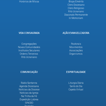
Horários de Missa
Bispo Emérito
Clero Diocesano
Clero Religioso
Rito Ucraniano
Diaconato Permanente
In Memoriam
VIDA CONSAGRADA
AÇÃO EVANGELIZADORA
Congregações
Pastorais
Novas Comunidades
Movimentos
Institutos Seculares
Associações
Ordens Terceiras
Organismos
Rito Ucraniano
COMUNICAÇÃO
ESPIRITUALIDADE
Rádio Santanna
Liturgia Diária
Agenda Diocesana
Santo do Dia
Notícias da Diocese
Capela Virtual
Notícias da Igreja
Na Trilha da Fé
Expedição Lábrea
SINODO