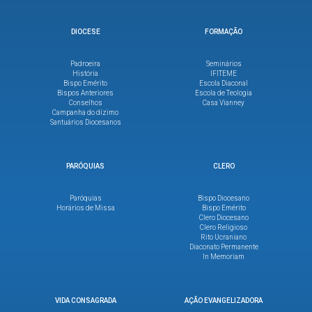
DIOCESE
FORMAÇÃO
Padroeira
Seminários
História
IFITEME
Bispo Emérito
Escola Diaconal
Bispos Anteriores
Escola de Teologia
Conselhos
Casa Vianney
Campanha do dízimo
Santuários Diocesanos
PARÓQUIAS
CLERO
Paróquias
Bispo Diocesano
Horários de Missa
Bispo Emérito
Clero Diocesano
Clero Religioso
Rito Ucraniano
Diaconato Permanente
In Memoriam
VIDA CONSAGRADA
AÇÃO EVANGELIZADORA