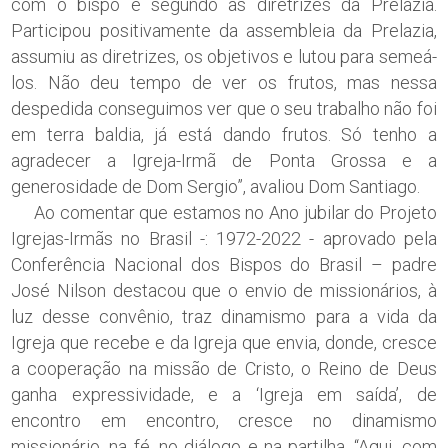
com o bispo e segundo as diretrizes da Prelazia.
Participou positivamente da assembleia da Prelazia,
assumiu as diretrizes, os objetivos e lutou para semeá-
los. Não deu tempo de ver os frutos, mas nessa
despedida conseguimos ver que o seu trabalho não foi
em terra baldia, já está dando frutos. Só tenho a
agradecer a Igreja-Irmã de Ponta Grossa e a
generosidade de Dom Sergio”, avaliou Dom Santiago.
Ao comentar que estamos no Ano jubilar do Projeto
Igrejas-Irmãs no Brasil -: 1972-2022 - aprovado pela
Conferência Nacional dos Bispos do Brasil – padre
José Nilson destacou que o envio de missionários, à
luz desse convênio, traz dinamismo para a vida da
Igreja que recebe e da Igreja que envia, donde, cresce
a cooperação na missão de Cristo, o Reino de Deus
ganha expressividade, e a ‘Igreja em saída’, de
encontro em encontro, cresce no dinamismo
missionário, na fé, no diálogo e na partilha. “Aqui, com