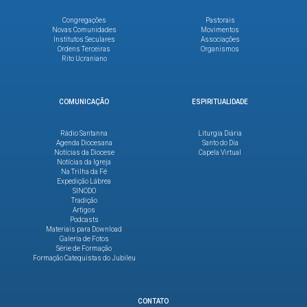
Congregações
Pastorais
Novas Comunidades
Movimentos
Institutos Seculares
Associações
Ordens Terceiras
Organismos
Rito Ucraniano
COMUNICAÇÃO
ESPIRITUALIDADE
Rádio Santanna
Liturgia Diária
Agenda Diocesana
Santo do Dia
Notícias da Diocese
Capela Virtual
Notícias da Igreja
Na Trilha da Fé
Expedição Lábrea
SINODO
Tradição
Artigos
Podcasts
Materiais para Download
Galeria de Fotos
Série de Formação
Formação Catequistas do Jubileu
CONTATO