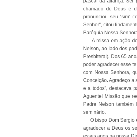
pascal da aliança. Ser
chamado de Deus e da I
pronunciou seu ‘sim’ c
Senhor”, citou lindament
Paróquia Nossa Senhora
A missa em ação de gra
Nelson, ao lado dos pad
Presbiteral). Dos 65 an
poder agradecer esse te
com Nossa Senhora, qu
Conceição. Agradeço a s
e a todos”, destacava 
Aguente! Missão que re
Padre Nelson também l
seminário.
O bispo Dom Sergio diz
agradecer a Deus os se
esses anos na nossa Dio