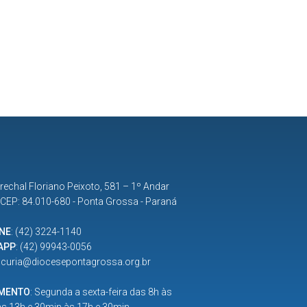
rechal Floriano Peixoto, 581 – 1º Andar
| CEP: 84.010-680 - Ponta Grossa - Paraná
NE
:
(42) 3224-1140
APP
:
(42) 99943-0056
:
curia@diocesepontagrossa.org.br
IMENTO
: Segunda a sexta-feira das 8h às