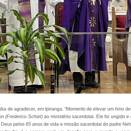
i dia de agradecer, em Ipiranga. “Momento de elevar um hino de
son
(
Frederico Schiel)
ao ministério sacerdotal. Ele foi ungido e
Deus pelos 65 anos de vida e missão sacerdotal do padre Nel