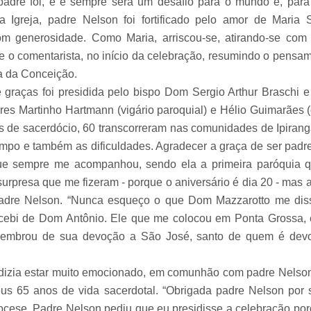
 padre foi, é e sempre será um desafio para o mundo e, para
greja, padre Nelson foi fortificado pelo amor de Maria S
om generosidade. Como Maria, arriscou-se, atirando-se co
e o comentarista, no início da celebração, resumindo o pensam
 da Conceição.
ças foi presidida pelo bispo Dom Sergio Arthur Braschi e
res Martinho Hartmann (vigário paroquial) e Hélio Guimarães 
os de sacerdócio, 60 transcorreram nas comunidades de Ipiran
mpo e também as dificuldades. Agradecer a graça de ser padr
e sempre me acompanhou, sendo ela a primeira paróquia q
urpresa que me fizeram - porque o aniversário é dia 20 - mas 
padre Nelson. “Nunca esqueço o que Dom Mazzarotto me diss
cebi de Dom Antônio. Ele que me colocou em Ponta Grossa, e,
embrou de sua devoção a São José, santo de quem é dev
ia estar muito emocionado, em comunhão com padre Nelson 
us 65 anos de vida sacerdotal. “Obrigada padre Nelson por 
cese. Padre Nelson pediu que eu presidisse a celebração por