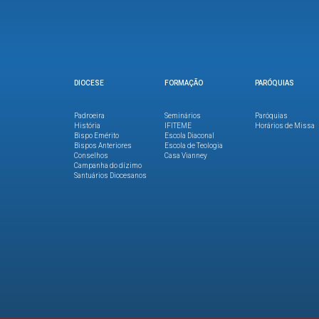
DIOCESE
FORMAÇÃO
PARÓQUIAS
Padroeira
Seminários
Paróquias
História
IFITEME
Horários de Missa
Bispo Emérito
Escola Diaconal
Bispos Anteriores
Escola de Teologia
Conselhos
Casa Vianney
Campanha do dízimo
Santuários Diocesanos