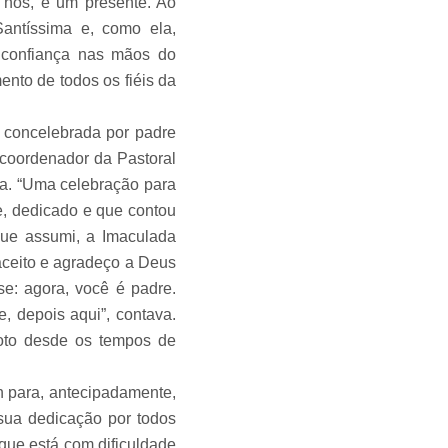
 nós, é um presente. Ao
antíssima e, como ela,
m confiança nas mãos do
ento de todos os fiéis da
 concelebrada por padre
(coordenador da Pastoral
ga. “Uma celebração para
e, dedicado e que contou
ue assumi, a Imaculada
aceito e agradeço a Deus
e: agora, você é padre.
 depois aqui”, contava.
oto desde os tempos de
para, antecipadamente,
sua dedicação por todos
que está com dificuldade