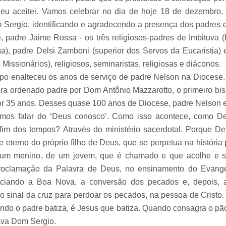
eu aceitei. Vamos celebrar no dia de hoje 18 de dezembro,
Sergio, identificando e agradecendo a presença dos padres d
e, padre Jaime Rossa - os três religiosos-padres de Imbituva (
a), padre Delsi Zamboni (superior dos Servos da Eucaristia) e
Missionários), religiosos, seminaristas, religiosas e diáconos.
o enalteceu os anos de serviço de padre Nelson na Diocese.
ra ordenado padre por Dom Antônio Mazzarotto, o primeiro b
por 35 anos. Desses quase 100 anos de Diocese, padre Nelson e
vimos falar do ‘Deus conosco’. Como isso acontece, como D
 fim dos tempos? Através do ministério sacerdotal. Porque D
 eterno do próprio filho de Deus, que se perpetua na história
 um menino, de um jovem, que é chamado e que acolhe e se
roclamação da Palavra de Deus, no ensinamento do Evange
ciando a Boa Nova, a conversão dos pecados e, depois, at
r o sinal da cruz para perdoar os pecados, na pessoa de Crist
ndo o padre batiza, é Jesus que batiza. Quando consagra o pão 
zava Dom Sergio.