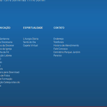
as 13h e 30min às 17h e 30min
NICAÇÃO
ESPIRITUALIDADE
CONTATO
Santanna
Liturgia Diária
Endereço
a Diocesana
Santo do Dia
Telefones
as da Diocese
Capela Virtual
Horário de Atendimento
as da Igreja
Fale Conosco
lha da Fé
Cemitério Parque Jardim
ção Lábrea
Paraíso
O
ão
s
sts
ais para Download
a de Fotos
de Formação
ão Catequistas do
u