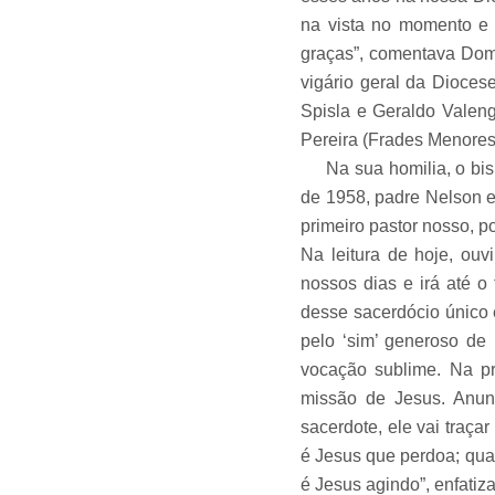
na vista no momento e 
graças”, comentava Dom 
vigário geral da Dioces
Spisla e Geraldo Valeng
Pereira (Frades Menores 
Na sua homilia, o bisp
de 1958, padre Nelson e
primeiro pastor nosso, 
Na leitura de hoje, ou
nossos dias e irá até o
desse sacerdócio único e
pelo ‘sim’ generoso de
vocação sublime. Na p
missão de Jesus. Anun
sacerdote, ele vai traça
é Jesus que perdoa; qua
é Jesus agindo”, enfati