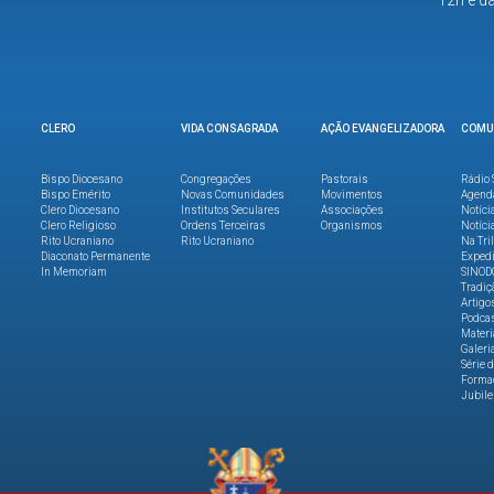
12h e d
CLERO
VIDA CONSAGRADA
AÇÃO EVANGELIZADORA
COMU
Bispo Diocesano
Congregações
Pastorais
Rádio 
Bispo Emérito
Novas Comunidades
Movimentos
Agend
Clero Diocesano
Institutos Seculares
Associações
Notíci
Clero Religioso
Ordens Terceiras
Organismos
Notíci
Rito Ucraniano
Rito Ucraniano
Na Tri
Diaconato Permanente
Expedi
In Memoriam
SINOD
Tradiç
Artigo
Podca
Materi
Galeri
Série 
Formaç
Jubile