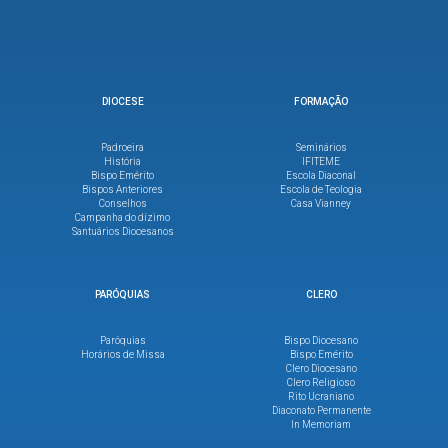
DIOCESE
FORMAÇÃO
Padroeira
Seminários
História
IFITEME
Bispo Emérito
Escola Diaconal
Bispos Anteriores
Escola de Teologia
Conselhos
Casa Vianney
Campanha do dízimo
Santuários Diocesanos
PARÓQUIAS
CLERO
Paróquias
Bispo Diocesano
Horários de Missa
Bispo Emérito
Clero Diocesano
Clero Religioso
Rito Ucraniano
Diaconato Permanente
In Memoriam