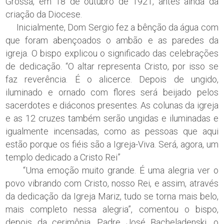
Grossa, em 18 de outubro de 1921, antes ainda da
criação da Diocese.
Inicialmente, Dom Sergio fez a bênção da água com
que foram abençoados o ambão e as paredes da
igreja. O bispo explicou o significado das celebrações
de dedicação. “O altar representa Cristo, por isso se
faz reverência. É o alicerce. Depois de ungido,
iluminado e ornado com flores será beijado pelos
sacerdotes e diáconos presentes. As colunas da igreja
e as 12 cruzes também serão ungidas e iluminadas e
igualmente incensadas, como as pessoas que aqui
estão porque os fiéis são a Igreja-Viva. Será, agora, um
templo dedicado a Cristo Rei”
“Uma emoção muito grande. É uma alegria ver o
povo vibrando com Cristo, nosso Rei, e assim, através
da dedicação da Igreja Mariz, tudo se torna mais belo,
mais completo nessa alegria”, comentou o bispo,
depois da cerimônia. Padre José Bacheladenski, o