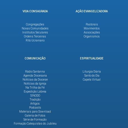
VIDA CONSAGRADA
AÇÃO EVANGELIZADORA
Congregações
Pastorais
Novas Comunidades
Movimentos
Institutos Seculares
Associações
Ordens Terceiras
Organismos
Rito Ucraniano
COMUNICAÇÃO
ESPIRITUALIDADE
Rádio Santanna
Liturgia Diária
Agenda Diocesana
Santo do Dia
Notícias da Diocese
Capela Virtual
Notícias da Igreja
Na Trilha da Fé
Expedição Lábrea
SINODO
Tradição
Artigos
Podcasts
Materiais para Download
Galeria de Fotos
Série de Formação
Formação Catequistas do Jubileu