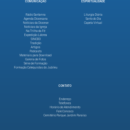
COMUNICAÇÃO
ESPIRITUALIDADE
Rádio Santanna
Liturgia Diária
Agenda Diocesana
Santo do Dia
Notícias da Diocese
Capela Virtual
Notícias da Igreja
Na Trilha da Fé
Expedição Lábrea
SINODO
Tradição
Artigos
Podcasts
Materiais para Download
Galeria de Fotos
Série de Formação
Formação Catequistas do Jubileu
CONTATO
Endereço
Telefones
Horário de Atendimento
Fale Conosco
Cemitério Parque Jardim Paraíso