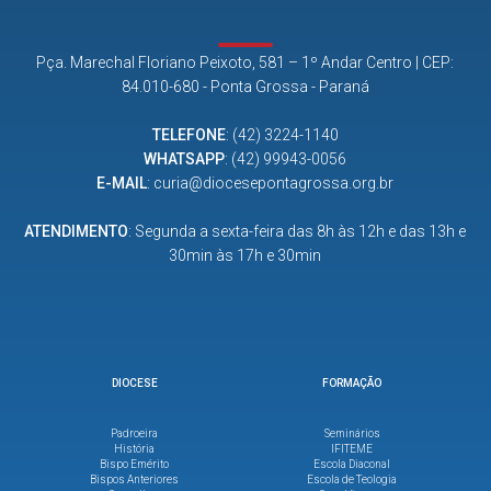
Pça. Marechal Floriano Peixoto, 581 – 1º Andar Centro | CEP:
84.010-680 - Ponta Grossa - Paraná
TELEFONE
:
(42) 3224-1140
WHATSAPP
:
(42) 99943-0056
E-MAIL
:
curia@diocesepontagrossa.org.br
ATENDIMENTO
: Segunda a sexta-feira das 8h às 12h e das 13h e
30min às 17h e 30min
DIOCESE
FORMAÇÃO
Padroeira
Seminários
História
IFITEME
Bispo Emérito
Escola Diaconal
Bispos Anteriores
Escola de Teologia