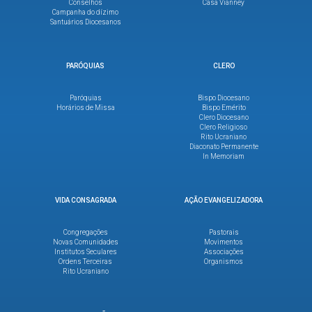
Conselhos
Casa Vianney
Campanha do dízimo
Santuários Diocesanos
PARÓQUIAS
CLERO
Paróquias
Bispo Diocesano
Horários de Missa
Bispo Emérito
Clero Diocesano
Clero Religioso
Rito Ucraniano
Diaconato Permanente
In Memoriam
VIDA CONSAGRADA
AÇÃO EVANGELIZADORA
Congregações
Pastorais
Novas Comunidades
Movimentos
Institutos Seculares
Associações
Ordens Terceiras
Organismos
Rito Ucraniano