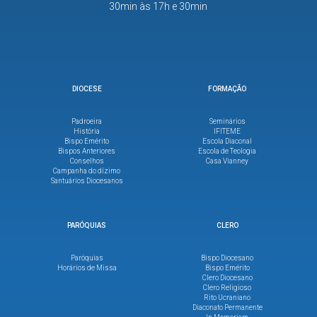
30min às 17h e 30min
DIOCESE
FORMAÇÃO
Padroeira
Seminários
História
IFITEME
Bispo Emérito
Escola Diaconal
Bispos Anteriores
Escola de Teologia
Conselhos
Casa Vianney
Campanha do dízimo
Santuários Diocesanos
PARÓQUIAS
CLERO
Paróquias
Bispo Diocesano
Horários de Missa
Bispo Emérito
Clero Diocesano
Clero Religioso
Rito Ucraniano
Diaconato Permanente