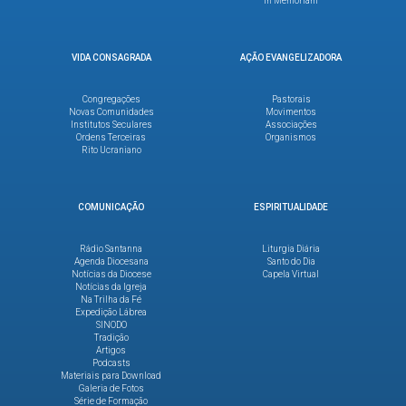
In Memoriam
VIDA CONSAGRADA
AÇÃO EVANGELIZADORA
Congregações
Pastorais
Novas Comunidades
Movimentos
Institutos Seculares
Associações
Ordens Terceiras
Organismos
Rito Ucraniano
COMUNICAÇÃO
ESPIRITUALIDADE
Rádio Santanna
Liturgia Diária
Agenda Diocesana
Santo do Dia
Notícias da Diocese
Capela Virtual
Notícias da Igreja
Na Trilha da Fé
Expedição Lábrea
SINODO
Tradição
Artigos
Podcasts
Materiais para Download
Galeria de Fotos
Série de Formação