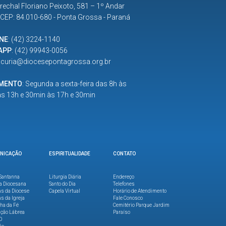
rechal Floriano Peixoto, 581 – 1º Andar
| CEP: 84.010-680 - Ponta Grossa - Paraná
NE
:
(42) 3224-1140
APP
:
(42) 99943-0056
:
curia@diocesepontagrossa.org.br
IMENTO
: Segunda a sexta-feira das 8h às
as 13h e 30min às 17h e 30min
NICAÇÃO
ESPIRITUALIDADE
CONTATO
Santanna
Liturgia Diária
Endereço
a Diocesana
Santo do Dia
Telefones
as da Diocese
Capela Virtual
Horário de Atendimento
as da Igreja
Fale Conosco
lha da Fé
Cemitério Parque Jardim
ção Lábrea
Paraíso
O