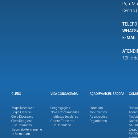
Pça. Ma
Centro 
TELEFO
WHATS
E-MAIL
ATEND
12h e d
CLERO
VIDA CONSAGRADA
AÇÃO EVANGELIZADORA
COMU
Bispo Diocesano
Congregações
Pastorais
Rádio 
Bispo Emérito
Novas Comunidades
Movimentos
Agend
Clero Diocesano
Institutos Seculares
Associações
Notíci
Clero Religioso
Ordens Terceiras
Organismos
Notíci
Rito Ucraniano
Rito Ucraniano
Na Tri
Diaconato Permanente
Expedi
In Memoriam
SINOD