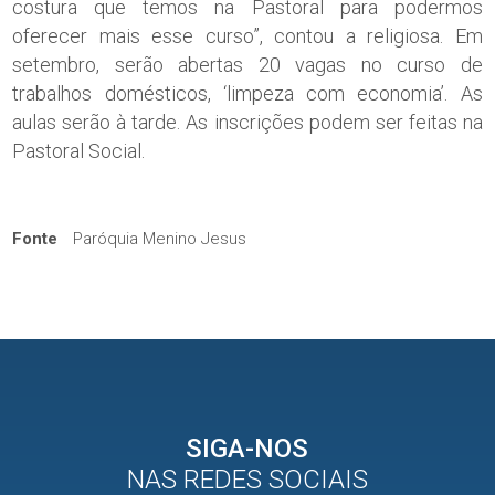
costura que temos na Pastoral para podermos
oferecer mais esse curso”, contou a religiosa. Em
setembro, serão abertas 20 vagas no curso de
trabalhos domésticos, ‘limpeza com economia’. As
aulas serão à tarde. As inscrições podem ser feitas na
Pastoral Social.
Fonte
Paróquia Menino Jesus
SIGA-NOS
NAS REDES SOCIAIS