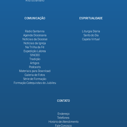
Rito Ucraniano
COMUNICAÇÃO
ESPIRITUALIDADE
Rádio Santanna
Liturgia Diária
Agenda Diocesana
Santo do Dia
Notícias da Diocese
Capela Virtual
Notícias da Igreja
Na Trilha da Fé
Expedição Lábrea
SINODO
Tradição
Artigos
Podcasts
Materiais para Download
Galeria de Fotos
Série de Formação
Formação Catequistas do Jubileu
CONTATO
Endereço
Telefones
Horário de Atendimento
Fale Conosco