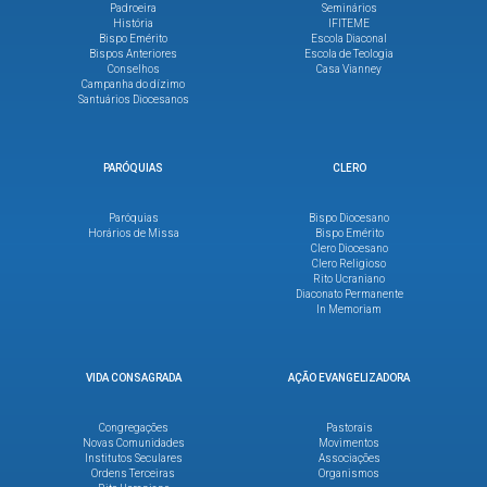
Padroeira
Seminários
História
IFITEME
Bispo Emérito
Escola Diaconal
Bispos Anteriores
Escola de Teologia
Conselhos
Casa Vianney
Campanha do dízimo
Santuários Diocesanos
PARÓQUIAS
CLERO
Paróquias
Bispo Diocesano
Horários de Missa
Bispo Emérito
Clero Diocesano
Clero Religioso
Rito Ucraniano
Diaconato Permanente
In Memoriam
VIDA CONSAGRADA
AÇÃO EVANGELIZADORA
Congregações
Pastorais
Novas Comunidades
Movimentos
Institutos Seculares
Associações
Ordens Terceiras
Organismos