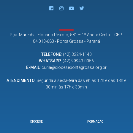
Pça. Marechal Floriano Peixoto, 581 – 1º Andar Centro | CEP:
84.010-680 - Ponta Grossa - Paraná
TELEFONE
:
(42) 3224-1140
WHATSAPP
:
(42) 99943-0056
E-MAIL
:
curia@diocesepontagrossa.org.br
ATENDIMENTO
: Segunda a sexta-feira das 8h às 12h e das 13h e
30min às 17h e 30min
DIOCESE
FORMAÇÃO