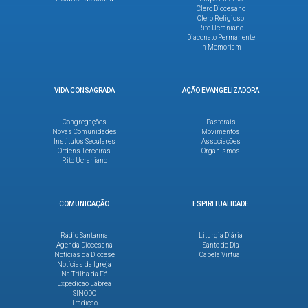
Clero Diocesano
Clero Religioso
Rito Ucraniano
Diaconato Permanente
In Memoriam
VIDA CONSAGRADA
AÇÃO EVANGELIZADORA
Congregações
Pastorais
Novas Comunidades
Movimentos
Institutos Seculares
Associações
Ordens Terceiras
Organismos
Rito Ucraniano
COMUNICAÇÃO
ESPIRITUALIDADE
Rádio Santanna
Liturgia Diária
Agenda Diocesana
Santo do Dia
Notícias da Diocese
Capela Virtual
Notícias da Igreja
Na Trilha da Fé
Expedição Lábrea
SINODO
Tradição