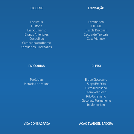
DIOCESE
FORMAÇÃO
Padroeira
Seminários
História
IFITEME
Bispo Emérito
Escola Diaconal
Bispos Anteriores
Escola de Teologia
Conselhos
Casa Vianney
Campanha do dízimo
Santuários Diocesanos
PARÓQUIAS
CLERO
Paróquias
Bispo Diocesano
Horários de Missa
Bispo Emérito
Clero Diocesano
Clero Religioso
Rito Ucraniano
Diaconato Permanente
In Memoriam
VIDA CONSAGRADA
AÇÃO EVANGELIZADORA