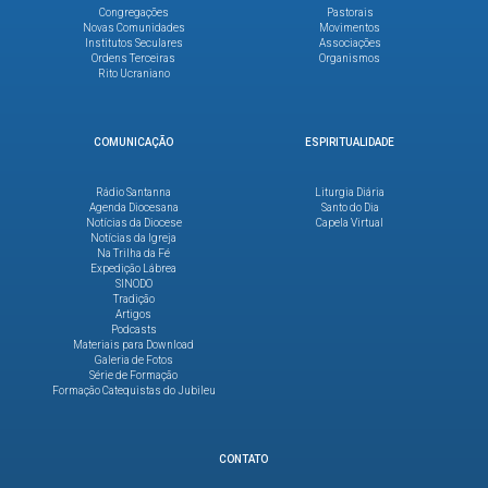
Congregações
Pastorais
Novas Comunidades
Movimentos
Institutos Seculares
Associações
Ordens Terceiras
Organismos
Rito Ucraniano
COMUNICAÇÃO
ESPIRITUALIDADE
Rádio Santanna
Liturgia Diária
Agenda Diocesana
Santo do Dia
Notícias da Diocese
Capela Virtual
Notícias da Igreja
Na Trilha da Fé
Expedição Lábrea
SINODO
Tradição
Artigos
Podcasts
Materiais para Download
Galeria de Fotos
Série de Formação
Formação Catequistas do Jubileu
CONTATO