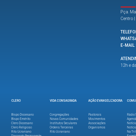
Pça. Ma
Centro 
TELEFO
WHATS
E-MAIL
ATEND
12h e d
CLERO
VIDA CONSAGRADA
AÇÃO EVANGELIZADORA
COMU
Bispo Diocesano
Congregações
Pastorais
Rádio 
Bispo Emérito
Novas Comunidades
Movimentos
Agend
Clero Diocesano
Institutos Seculares
Associações
Notíci
Clero Religioso
Ordens Terceiras
Organismos
Notíci
Rito Ucraniano
Rito Ucraniano
Na Tri
Diaconato Permanente
Expedi