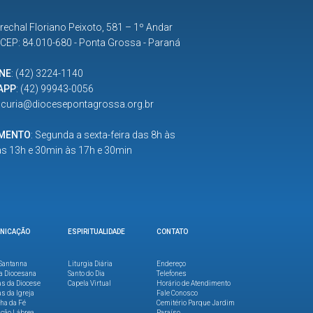
rechal Floriano Peixoto, 581 – 1º Andar
| CEP: 84.010-680 - Ponta Grossa - Paraná
NE
:
(42) 3224-1140
APP
:
(42) 99943-0056
:
curia@diocesepontagrossa.org.br
IMENTO
: Segunda a sexta-feira das 8h às
as 13h e 30min às 17h e 30min
NICAÇÃO
ESPIRITUALIDADE
CONTATO
Santanna
Liturgia Diária
Endereço
a Diocesana
Santo do Dia
Telefones
as da Diocese
Capela Virtual
Horário de Atendimento
as da Igreja
Fale Conosco
lha da Fé
Cemitério Parque Jardim
ção Lábrea
Paraíso