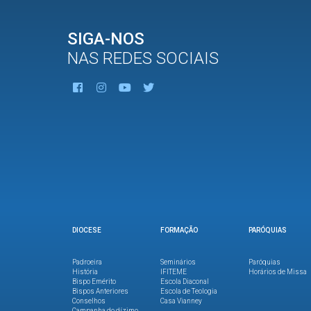
SIGA-NOS
NAS REDES SOCIAIS
DIOCESE
FORMAÇÃO
PARÓQUIAS
Padroeira
Seminários
Paróquias
História
IFITEME
Horários de Missa
Bispo Emérito
Escola Diaconal
Bispos Anteriores
Escola de Teologia
Conselhos
Casa Vianney
Campanha do dízimo