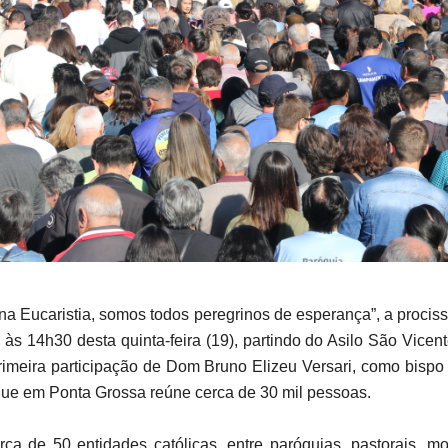
a Eucaristia, somos todos peregrinos de esperança”, a prociss
o às 14h30 desta quinta-feira (19), partindo do Asilo São Vicen
rimeira participação de Dom Bruno Elizeu Versari, como bispo 
que em Ponta Grossa reúne cerca de 30 mil pessoas.
ca de 50 entidades católicas, entre paróquias, pastorais, m