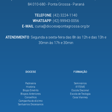
84.010-680 - Ponta Grossa - Paraná
TELEFONE
:
(42) 3224-1140
WHATSAPP
:
(42) 99943-0056
E-MAIL
:
curia@diocesepontagrossa.org.br
ATENDIMENTO
: Segunda a sexta-feira das 8h às 12h e das 13h e
30min às 17h e 30min
DIOCESE
FORMAÇÃO
Padroeira
Seminários
História
IFITEME
Bispo Emérito
Escola Diaconal
Bispos Anteriores
Escola de Teologia
Conselhos
Casa Vianney
Campanha do dízimo
Santuários Diocesanos