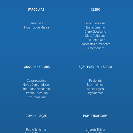
PARÓQUIAS
CLERO
Paróquias
Bispo Diocesano
Horários de Missa
Bispo Emérito
Clero Diocesano
Clero Religioso
Rito Ucraniano
Diaconato Permanente
In Memoriam
VIDA CONSAGRADA
AÇÃO EVANGELIZADORA
Congregações
Pastorais
Novas Comunidades
Movimentos
Institutos Seculares
Associações
Ordens Terceiras
Organismos
Rito Ucraniano
COMUNICAÇÃO
ESPIRITUALIDADE
Rádio Santanna
Liturgia Diária