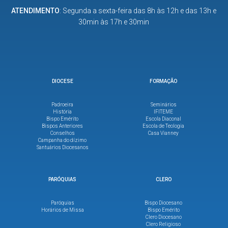
ATENDIMENTO
: Segunda a sexta-feira das 8h às 12h e das 13h e
30min às 17h e 30min
DIOCESE
FORMAÇÃO
Padroeira
Seminários
História
IFITEME
Bispo Emérito
Escola Diaconal
Bispos Anteriores
Escola de Teologia
Conselhos
Casa Vianney
Campanha do dízimo
Santuários Diocesanos
PARÓQUIAS
CLERO
Paróquias
Bispo Diocesano
Horários de Missa
Bispo Emérito
Clero Diocesano
Clero Religioso