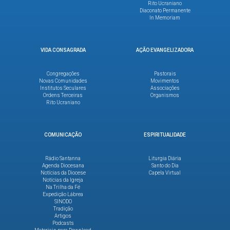
Rito Ucraniano
Diaconato Permanente
In Memoriam
VIDA CONSAGRADA
AÇÃO EVANGELIZADORA
Congregações
Pastorais
Novas Comunidades
Movimentos
Institutos Seculares
Associações
Ordens Terceiras
Organismos
Rito Ucraniano
COMUNICAÇÃO
ESPIRITUALIDADE
Rádio Santanna
Liturgia Diária
Agenda Diocesana
Santo do Dia
Notícias da Diocese
Capela Virtual
Notícias da Igreja
Na Trilha da Fé
Expedição Lábrea
SINODO
Tradição
Artigos
Podcasts