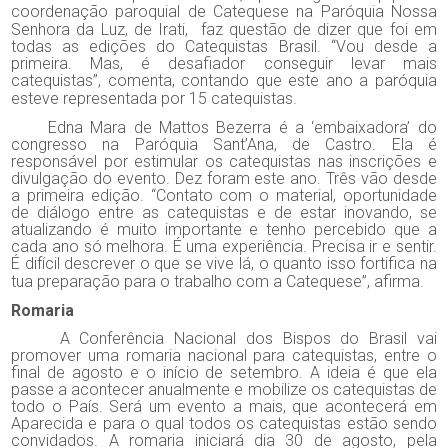
coordenação paroquial de Catequese na Paróquia Nossa
Senhora da Luz, de Irati,
faz questão de dizer que foi em
todas as edições do Catequistas Brasil. “Vou desde a
primeira. Mas, é desafiador conseguir levar mais
catequistas”, comenta, contando que este ano a paróquia
esteve representada por 15 catequistas.
Edna Mara de Mattos Bezerra é a ‘embaixadora’ do
congresso na Paróquia Sant’Ana, de Castro. Ela é
responsável por estimular os catequistas nas inscrições e
divulgação do evento. Dez foram este ano. Três vão desde
a primeira edição. “Contato com o material, oportunidade
de diálogo entre as catequistas e de estar inovando, se
atualizando é muito importante e tenho percebido que a
cada ano só melhora. É uma experiência. Precisa ir e sentir.
É difícil descrever o que se vive lá, o quanto isso fortifica na
tua preparação para o trabalho com a Catequese”, afirma.
Romaria
A Conferência Nacional dos Bispos do Brasil vai
promover uma romaria nacional para catequistas, entre o
final de agosto e o início de setembro. A ideia é que ela
passe a acontecer anualmente e mobilize os catequistas de
todo o País. Será um evento a mais, que acontecerá em
Aparecida e para o qual todos os catequistas estão sendo
convidados. A romaria iniciará dia 30 de agosto, pela