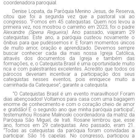
coordenadora paroquial.
Denise Lopata, da Paróquia Menino Jesus, de Reserva,
citou que foi a segunda vez que a pastoral vai ao
congresso. “Fomos em 45 catequistas. Quem nos levou a
primeira vez, nos mostrou o caminho em 2023, foi o padre
Alexandre
(Spena Regueira)
. Ano passado, viajaram 29
catequistas. Este ano, a paróquia custeou novamente o
ônibus para que pudéssemos ir. E foram momentos únicos
de muito amor, oração e aprendizado. Devemos sempre
buscar conhecer cada dia mais nossa Igreja Católica,
através dos documentos da Igreja e também das
formações, e, o Catequista Brasil é uma oportunidade muito
rica e com palestrantes excelentes. Acredito que todos os
párocos deveriam incentivar a participação dos seus
catequistas nesses eventos, pois enriquece muito a
caminhada da Catequese”, garante a catequista.
“O Catequistas Brasil é um evento maravilhoso! Foram
dias abençoados! Voltamos para casa com uma bagagem
enorme de conhecimento e com o coração cheio de amor
e gratidão! É o segundo ano que minha paróquia participa”,
testemunhou Rosane Malinoski coordenadora da matriz da
Paróquia São Miguel, de Irati. Rosane lembrou que, esse
ano, fomos em 29 catequistas. Ano passado, eram 21.
“Todas as catequistas da paróquia foram convidadas a
participar. São 16 capelas. No congresso, participou a