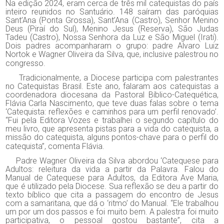
Na edição 2024, eram cerca de três mil catequistas do país
inteiro reunidos no Santuário. 148 saíram das paróquias
Sant’Ana (Ponta Grossa), Sant’Ana (Castro), Senhor Menino
Deus (Piraí do Sul), Menino Jesus (Reserva), São Judas
Tadeu (Castro), Nossa Senhora da Luz e São Miguel (Irati).
Dois padres acompanharam o grupo: padre Alvaro Luiz
Nortok e Wagner Oliveira da Silva, que, inclusive palestrou no
congresso.
Tradicionalmente, a Diocese participa com palestrantes
no Catequistas Brasil. Este ano, falaram aos catequistas a
coordenadora diocesana da Pastoral Bíblico-Catequética,
Flávia Carla Nascimento, que teve duas falas sobre o tema
‘Catequista: reflexões e caminhos para um perfil renovado’.
“Fui pela Editora Vozes e trabalhei o segundo capítulo do
meu livro, que apresenta pistas para a vida do catequista, a
missão do catequista, alguns pontos-chave para o perfil do
catequista”, comenta Flávia.
Padre Wagner Oliveira da Silva abordou ‘Catequese para
Adultos: releitura da vida a partir da Palavra. Falou do
Manual de Catequese para Adultos, da Editora Ave Maria,
que é utilizado pela Diocese. Sua reflexão se deu a partir do
texto bíblico que cita a passagem do encontro de Jesus
com a samaritana, que dá o ‘ritmo’ do Manual. “Ele trabalhou
um por um dos passos e foi muito bem. A palestra foi muito
participativa, o pessoal gostou bastante”, cita a