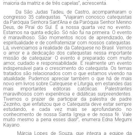
maioria da matriz e de três capelas”, acrescenta.
Da São Judas Tadeu, de Castro, acompanharam o
congresso 35 catequistas. “Viajaram conosco catequistas
da Paróquia Senhora Sant’Ana e da Paróquia Senhor Menino
Deus, de Piraí do Sul. É a nossa quarta vez no evento.
Estamos na quinta edição. Só não fui na primeira. O evento
é maravilhoso. São momentos ricos de aprendizado, de
espiritualidade e de confraternizar com nossos catequistas.
Lá, vivenciamos a realidade da Catequese no Brasil. Vemos
o amor e a dedicação dos catequistas nessa importante
missão de catequizar. O evento é preparado com muito
amor, cuidado e responsabilidade. É realmente um evento
indispensável para o crescimento do catequista.
Os temas
tratados são relacionados com o que estamos vivendo na
atualidade. Pudemos apreciar também o que há de mais
novo em livros sobre Catequese e Liturgia, em estandes das
mais importantes editoras católicas. Palestrantes
maravilhosos com experiência e didáticas surpreendentes.
Tivemos o prazer de participar da palestra de padre
Zezinho, que enfatizou que o Catequista deve estar sempre
estudando, e cada vez mais se aprofundando no
conhecimento de nossa Santa Igreja e de nossa fé. Vale
muito mesmo a pena esses dias!”, enumera Edna Megumi
Kayano.
Márcia Lopes de Souza, que integra a equipe da