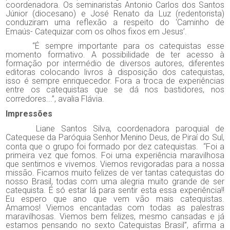
coordenadora. Os seminaristas Antonio Carlos dos Santos
Júnior (diocesano) e José Renato da Luz (redentorista)
conduziram uma reflexão a respeito do ‘Caminho de
Emaús- Catequizar com os olhos fixos em Jesus’.
“É sempre importante para os catequistas esse
momento formativo. A possibilidade de ter acesso à
formação por intermédio de diversos autores, diferentes
editoras colocando livros à disposição dos catequistas,
isso é sempre enriquecedor. Fora a troca de experiências
entre os catequistas que se dá nos bastidores, nos
corredores...”, avalia Flávia.
Impressões
Liane Santos Silva, coordenadora paroquial de
Catequese da Paróquia Senhor Menino Deus, de Piraí do Sul,
conta que o grupo foi formado por dez catequistas.
“Foi a
primeira vez que fomos. Foi uma experiência maravilhosa
que sentimos e vivemos. Viemos revigoradas para a nossa
missão. Ficamos muito felizes de ver tantas catequistas do
nosso Brasil, todas com uma alegria muito grande de ser
catequista. É só estar lá para sentir esta essa experiência!!
Eu espero que ano que vem vão mais catequistas.
Amamos! Viemos encantadas com todas as palestras
maravilhosas. Viemos bem felizes, mesmo cansadas e já
estamos pensando no sexto Catequistas Brasil”, afirma a