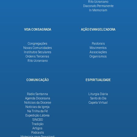
Rito Ucraniano
Diaconato Permanente
In Memoriam
VIDA CONSAGRADA
AÇÃO EVANGELIZADORA
Congregações
Pastorais
Novas Comunidades
Movimentos
Institutos Seculares
Associações
Ordens Terceiras
Organismos
Rito Ucraniano
COMUNICAÇÃO
ESPIRITUALIDADE
Rádio Santanna
Liturgia Diária
Agenda Diocesana
Santo do Dia
Notícias da Diocese
Capela Virtual
Notícias da Igreja
Na Trilha da Fé
Expedição Lábrea
SINODO
Tradição
Artigos
Podcasts
Materiais para Download