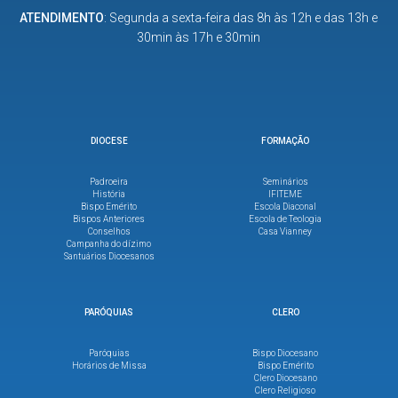
ATENDIMENTO
: Segunda a sexta-feira das 8h às 12h e das 13h e
30min às 17h e 30min
DIOCESE
FORMAÇÃO
Padroeira
Seminários
História
IFITEME
Bispo Emérito
Escola Diaconal
Bispos Anteriores
Escola de Teologia
Conselhos
Casa Vianney
Campanha do dízimo
Santuários Diocesanos
PARÓQUIAS
CLERO
Paróquias
Bispo Diocesano
Horários de Missa
Bispo Emérito
Clero Diocesano
Clero Religioso