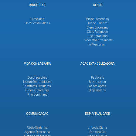
PARÓQUIAS
CLERO
Paróquias
Bispo Diocesano
Horários de Missa
Bispo Emérito
Clero Diocesano
Clero Religioso
Rito Ucraniano
Diaconato Permanente
In Memoriam
VIDA CONSAGRADA
AÇÃO EVANGELIZADORA
Congregações
Pastorais
Novas Comunidades
Movimentos
Institutos Seculares
Associações
Ordens Terceiras
Organismos
Rito Ucraniano
COMUNICAÇÃO
ESPIRITUALIDADE
Rádio Santanna
Liturgia Diária
Agenda Diocesana
Santo do Dia