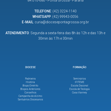
84.010-680 - Ponta Grossa - Paraná
TELEFONE
:
(42) 3224-1140
WHATSAPP
:
(42) 99943-0056
E-MAIL
:
curia@diocesepontagrossa.org.br
ATENDIMENTO
: Segunda a sexta-feira das 8h às 12h e das 13h e
30min às 17h e 30min
DIOCESE
FORMAÇÃO
Padroeira
Seminários
História
IFITEME
Bispo Emérito
Escola Diaconal
Bispos Anteriores
Escola de Teologia
Conselhos
Casa Vianney
Campanha do dízimo
Santuários Diocesanos