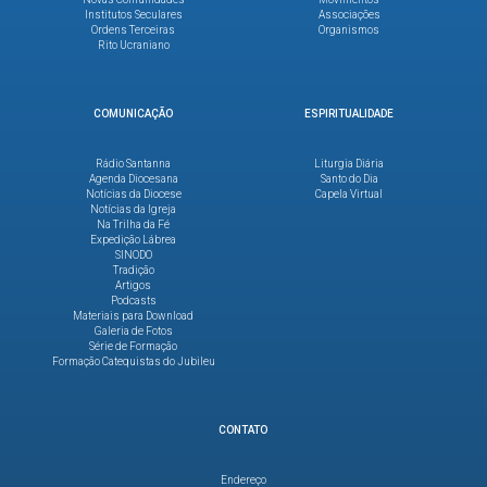
Institutos Seculares
Associações
Ordens Terceiras
Organismos
Rito Ucraniano
COMUNICAÇÃO
ESPIRITUALIDADE
Rádio Santanna
Liturgia Diária
Agenda Diocesana
Santo do Dia
Notícias da Diocese
Capela Virtual
Notícias da Igreja
Na Trilha da Fé
Expedição Lábrea
SINODO
Tradição
Artigos
Podcasts
Materiais para Download
Galeria de Fotos
Série de Formação
Formação Catequistas do Jubileu
CONTATO
Endereço