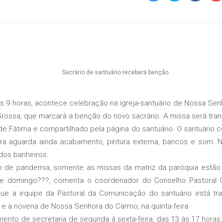
9 horas, acontece celebração na igreja-santuário de Nossa Sen
Grossa, que marcará a benção do novo sacrário. A missa será tra
e Fátima e compartilhado pela página do santuário. O santuário
a aguarda ainda acabamento, pintura externa, bancos e som. No 
dos banheiros.
e pandemia, somente as missas da matriz da paróquia estão s
e domingo???, comenta o coordenador do Conselho Pastoral C
que a equipe da Pastoral da Comunicação do santuário está tr
a, e a novena de Nossa Senhora do Carmo, na quinta-feira
 de secretaria de segunda à sexta-feira, das 13 às 17 horas