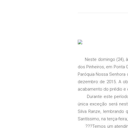
Neste domingo (24), às 
dos Pinheiros, em Ponta 
Paróquia Nossa Senhora d
dezembro de 2015. A obr
acabamento do prédio e 
Durante este período d
única exceção será nest
Silva Ranze, lembrando 
Santíssimo, na terça-feir
???Temos um atendimento