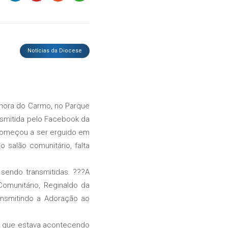
Notícias da Diocese
hora do Carmo, no Parque
nsmitida pelo Facebook da
 começou a ser erguido em
salão comunitário, falta
endo transmitidas. ???A
omunitário, Reginaldo da
ansmitindo a Adoração ao
, que estava acontecendo