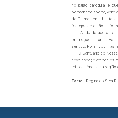
no salão paroquial e que
permanece aberta, ventil
do Carmo, em julho, foi 
festejos se darão na form
Ainda de acordo com Ra
promoções, com a venda 
sentido. Porém, com as r
O Santuário de Nossa Sen
novo espaço atende os m
mil residências na região
Fonte
Reginaldo Silva 