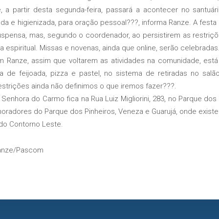
, a partir desta segunda-feira, passará a acontecer no santuário
ada e higienizada, para oração pessoal???, informa Ranze. A fest
suspensa, mas, segundo o coordenador, ao persistirem as restriç
a espiritual. Missas e novenas, ainda que online, serão celebradas
nze, assim que voltarem as atividades na comunidade, está 
de feijoada, pizza e pastel, no sistema de retiradas no salã
estrições ainda não definimos o que iremos fazer???.
hora do Carmo fica na Rua Luiz Migliorini, 283, no Parque dos 
oradores do Parque dos Pinheiros, Veneza e Guarujá, onde exis
 do Contorno Leste.
Ranze/Pascom