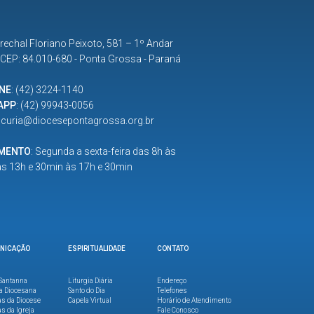
rechal Floriano Peixoto, 581 – 1º Andar
| CEP: 84.010-680 - Ponta Grossa - Paraná
NE
:
(42) 3224-1140
APP
:
(42) 99943-0056
:
curia@diocesepontagrossa.org.br
IMENTO
: Segunda a sexta-feira das 8h às
as 13h e 30min às 17h e 30min
NICAÇÃO
ESPIRITUALIDADE
CONTATO
Santanna
Liturgia Diária
Endereço
a Diocesana
Santo do Dia
Telefones
as da Diocese
Capela Virtual
Horário de Atendimento
as da Igreja
Fale Conosco