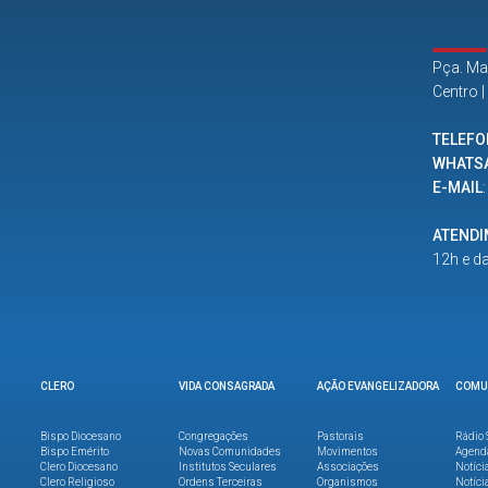
Pça. Ma
Centro 
TELEFO
WHATS
E-MAIL
ATEND
12h e d
CLERO
VIDA CONSAGRADA
AÇÃO EVANGELIZADORA
COMU
Bispo Diocesano
Congregações
Pastorais
Rádio 
Bispo Emérito
Novas Comunidades
Movimentos
Agend
Clero Diocesano
Institutos Seculares
Associações
Notíci
Clero Religioso
Ordens Terceiras
Organismos
Notíci