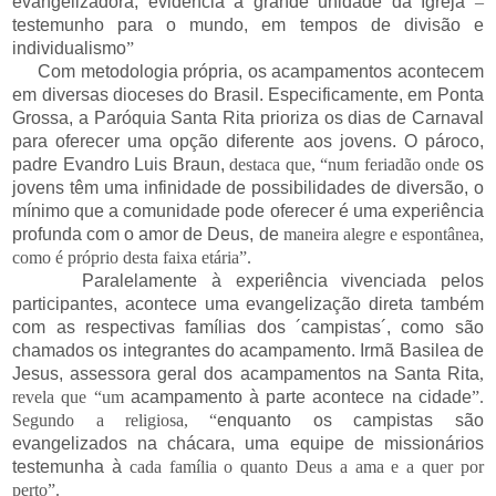
evangelizadora, evidencia a grande unidade da Igreja
–
testemunho para o mundo, em tempos de divisão e
individualismo
”
Com metodologia própria, os acampamentos acontecem
em diversas dioceses do Brasil. Especificamente, em Ponta
Grossa, a Paróquia Santa Rita prioriza os dias de Carnaval
para oferecer uma opção diferente aos jovens. O pároco,
padre Evandro Luis Braun,
destaca que, “num feriadão onde
os
jovens têm uma infinidade de possibilidades de diversão, o
mínimo que a comunidade pode oferecer é uma experiência
profunda com o amor de Deus, de
maneira alegre e espontânea,
como é próprio desta faixa etária”.
Paralelamente à experiência vivenciada pelos
participantes, acontece uma evangelização direta também
com as respectivas famílias dos ´campistas´, como são
chamados os integrantes do acampamento. Irmã Basilea de
Jesus, assessora geral dos acampamentos na Santa Rita
,
revela que “um
acampamento à parte acontece na cidade
”.
Segundo a religiosa, “
enquanto os campistas são
evangelizados na chácara, uma equipe de missionários
testemunha à
cada família o quanto Deus a ama e a quer por
perto”.