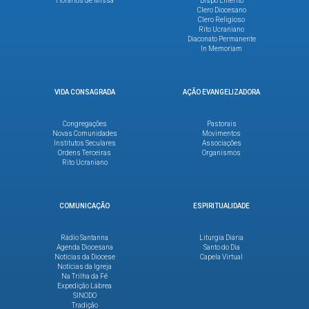
Horários de Missa
Bispo Emérito
Clero Diocesano
Clero Religioso
Rito Ucraniano
Diaconato Permanente
In Memoriam
VIDA CONSAGRADA
AÇÃO EVANGELIZADORA
Congregações
Pastorais
Novas Comunidades
Movimentos
Institutos Seculares
Associações
Ordens Terceiras
Organismos
Rito Ucraniano
COMUNICAÇÃO
ESPIRITUALIDADE
Rádio Santanna
Liturgia Diária
Agenda Diocesana
Santo do Dia
Notícias da Diocese
Capela Virtual
Notícias da Igreja
Na Trilha da Fé
Expedição Lábrea
SINODO
Tradição