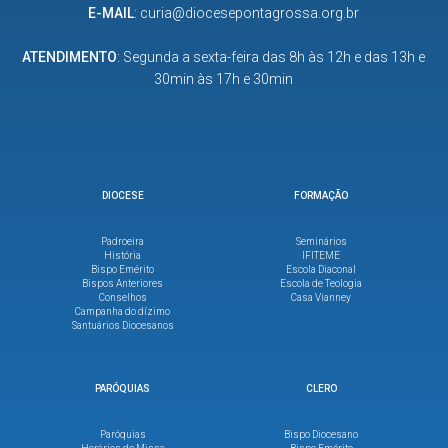
E-MAIL
:
curia@diocesepontagrossa.org.br
ATENDIMENTO
: Segunda a sexta-feira das 8h às 12h e das 13h e
30min às 17h e 30min
DIOCESE
FORMAÇÃO
Padroeira
Seminários
História
IFITEME
Bispo Emérito
Escola Diaconal
Bispos Anteriores
Escola de Teologia
Conselhos
Casa Vianney
Campanha do dízimo
Santuários Diocesanos
PARÓQUIAS
CLERO
Paróquias
Bispo Diocesano