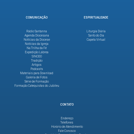
COMUNICAÇÃO
ESPIRITUALIDADE
Rádio Santanna
Liturgia Diária
Agenda Diocesana
Santo do Dia
Notícias da Diocese
Capela Virtual
Notícias da Igreja
Na Trilha da Fé
Expedição Lábrea
SINODO
Tradição
Artigos
Podcasts
Materiais para Download
Galeria de Fotos
Série de Formação
Formação Catequistas do Jubileu
CONTATO
Endereço
Telefones
Horário de Atendimento
Fale Conosco