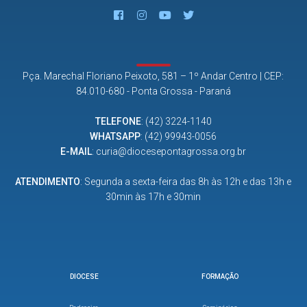
Pça. Marechal Floriano Peixoto, 581 – 1º Andar Centro | CEP:
84.010-680 - Ponta Grossa - Paraná
TELEFONE
:
(42) 3224-1140
WHATSAPP
:
(42) 99943-0056
E-MAIL
:
curia@diocesepontagrossa.org.br
ATENDIMENTO
: Segunda a sexta-feira das 8h às 12h e das 13h e
30min às 17h e 30min
DIOCESE
FORMAÇÃO