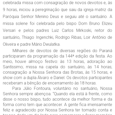
celebrada missa com consagração de novos devotos e, às
9 horas, iniciou a peregrinação que saiu da igreja matriz da
Paróquia Senhor Menino Deus e seguiu até o santuário. A
missa solene foi celebrada pelo bispo Dom Bruno Elizeu
Versari e pelos padres Luiz Carlos Mirkoski, reitor do
santuário, Thiago Ingenchki, Rodrigo Ribas, Loir Antônio de
Oliveira e padre Mário Dwulatka.
Milhares de devotos de diversas regiões do Paraná
participaram da programação da 144ª edição da festa. Ao
meio, houve almoço festivo: às 13 horas, adoração ao
Santíssimo; missa na capela do santuário, às 14 horas;
consagração a Nossa Senhora das Brotas, às 15 horas, e
show com a dupla Álvaro e Daniel. Os devotos participantes
receberam a bênção de encerramento às 18 horas.
Para Júlio Fontoura, voluntário no santuário, Nossa
Senhora sempre abençoa. “Quando ela está à frente, como
disse o nosso bispo, tudo acontece da melhor forma e da
forma como tem que acontecer. A gente fica imensamente
feliz e agradecido por Nossa Senhora ter tomado conta e