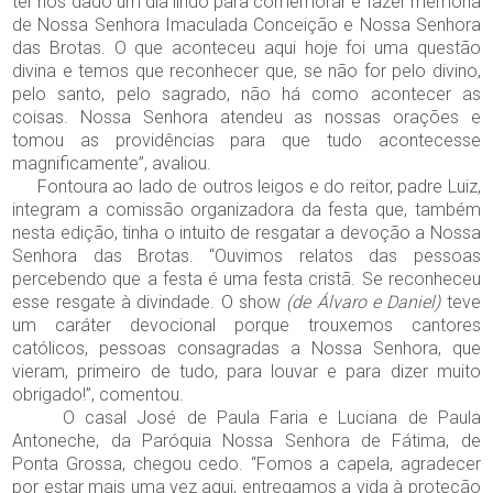
ter nos dado um dia lindo para comemorar e fazer memória
de Nossa Senhora Imaculada Conceição e Nossa Senhora
das Brotas. O que aconteceu aqui hoje foi uma questão
divina e temos que reconhecer que, se não for pelo divino,
pelo santo, pelo sagrado, não há como acontecer as
coisas. Nossa Senhora atendeu as nossas orações e
tomou as providências para que tudo acontecesse
magnificamente”, avaliou.
Fontoura ao lado de outros leigos e do reitor, padre Luiz,
integram a comissão organizadora da festa que, também
nesta edição, tinha o intuito de resgatar a devoção a Nossa
Senhora das Brotas. “Ouvimos relatos das pessoas
percebendo que a festa é uma festa cristã. Se reconheceu
esse resgate à divindade. O show
(de Álvaro e Daniel)
teve
um caráter devocional porque trouxemos cantores
católicos, pessoas consagradas a Nossa Senhora, que
vieram, primeiro de tudo, para louvar e para dizer muito
obrigado!”, comentou.
O casal José de Paula Faria e Luciana de Paula
Antoneche, da Paróquia Nossa Senhora de Fátima, de
Ponta Grossa, chegou cedo. “Fomos a capela, agradecer
por estar mais uma vez aqui, entregamos a vida à proteção