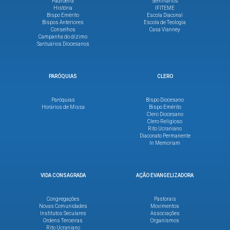
Padroeira
Seminários
História
IFITEME
Bispo Emérito
Escola Diaconal
Bispos Anteriores
Escola de Teologia
Conselhos
Casa Vianney
Campanha do dízimo
Santuários Diocesanos
PARÓQUIAS
CLERO
Paróquias
Bispo Diocesano
Horários de Missa
Bispo Emérito
Clero Diocesano
Clero Religioso
Rito Ucraniano
Diaconato Permanente
In Memoriam
VIDA CONSAGRADA
AÇÃO EVANGELIZADORA
Congregações
Pastorais
Novas Comunidades
Movimentos
Institutos Seculares
Associações
Ordens Terceiras
Organismos
Rito Ucraniano