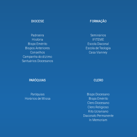
DIOCESE
FORMAÇÃO
Padroeira
Seminários
História
IFITEME
Bispo Emérito
Escola Diaconal
Bispos Anteriores
Escola de Teologia
Conselhos
Casa Vianney
Campanha do dízimo
Santuários Diocesanos
PARÓQUIAS
CLERO
Paróquias
Bispo Diocesano
Horários de Missa
Bispo Emérito
Clero Diocesano
Clero Religioso
Rito Ucraniano
Diaconato Permanente
In Memoriam