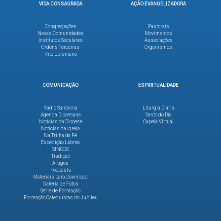
VIDA CONSAGRADA
AÇÃO EVANGELIZADORA
Congregações
Pastorais
Novas Comunidades
Movimentos
Institutos Seculares
Associações
Ordens Terceiras
Organismos
Rito Ucraniano
COMUNICAÇÃO
ESPIRITUALIDADE
Rádio Santanna
Liturgia Diária
Agenda Diocesana
Santo do Dia
Notícias da Diocese
Capela Virtual
Notícias da Igreja
Na Trilha da Fé
Expedição Lábrea
SINODO
Tradição
Artigos
Podcasts
Materiais para Download
Galeria de Fotos
Série de Formação
Formação Catequistas do Jubileu