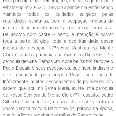
Para participar das celebrações, o ideal é agendar pelo
WhatsApp 3229-5315. Devido a pandemia estão sendo
mantidos todos os cuidados exigidos pelas
autoridades sanitárias, com a ocupação limitada da
igreja, distanciamento, uso de álcool em gel e máscara.
De acordo com padre Gilberto, a intenção é honrar
toda a parte litúrgica, toda a espiritualidade dessa
importante devoção. ???Nossa Senhora do Monte
Claro é a única paróquia que existe na Diocese. ?? a
paróquia genuína. Temos um ícone belíssimo feito pelo
Paulo Biscaia e seus assessores, que ficou lindíssimo
e foi abençoado pelo próprio Papa João Paulo II.
Infelizmente, muitos descendentes de poloneses não
sabem que, aqui no Santa Maria, existe uma paróquia
de Nossa Senhora do Monte Claro???, ressaltou padre
Gilberto, contando que, na sacristia existe a foto do
padre verbita Wiltold Dzimitrowicz, pároco na época,
que foi a Roma receber das mãos do Papa o ícone.