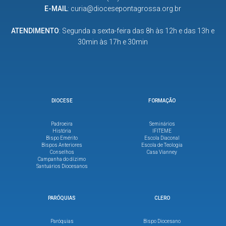
E-MAIL
:
curia@diocesepontagrossa.org.br
ATENDIMENTO
: Segunda a sexta-feira das 8h às 12h e das 13h e
30min às 17h e 30min
DIOCESE
FORMAÇÃO
Padroeira
Seminários
História
IFITEME
Bispo Emérito
Escola Diaconal
Bispos Anteriores
Escola de Teologia
Conselhos
Casa Vianney
Campanha do dízimo
Santuários Diocesanos
PARÓQUIAS
CLERO
Paróquias
Bispo Diocesano