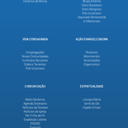
Horários de Missa
Bispo Emérito
Clero Diocesano
Clero Religioso
Rito Ucraniano
Diaconato Permanente
In Memoriam
VIDA CONSAGRADA
AÇÃO EVANGELIZADORA
Congregações
Pastorais
Novas Comunidades
Movimentos
Institutos Seculares
Associações
Ordens Terceiras
Organismos
Rito Ucraniano
COMUNICAÇÃO
ESPIRITUALIDADE
Rádio Santanna
Liturgia Diária
Agenda Diocesana
Santo do Dia
Notícias da Diocese
Capela Virtual
Notícias da Igreja
Na Trilha da Fé
Expedição Lábrea
SINODO
Tradição