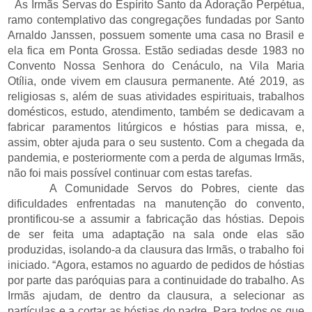
As Irmãs Servas do Espírito Santo da Adoração Perpétua,
ramo contemplativo das congregações fundadas por Santo
Arnaldo Janssen, possuem somente uma casa no Brasil e
ela fica em Ponta Grossa. Estão sediadas desde 1983 no
Convento Nossa Senhora do Cenáculo, na Vila Maria
Otília, onde vivem em clausura permanente. Até 2019, as
religiosas s, além de suas atividades espirituais, trabalhos
domésticos, estudo, atendimento, também se dedicavam a
fabricar paramentos litúrgicos e hóstias para missa, e,
assim, obter ajuda para o seu sustento. Com a chegada da
pandemia, e posteriormente com a perda de algumas Irmãs,
não foi mais possível continuar com estas tarefas.
A Comunidade Servos do Pobres, ciente das
dificuldades enfrentadas na manutenção do convento,
prontificou-se a assumir a fabricação das hóstias. Depois
de ser feita uma adaptação na sala onde elas são
produzidas, isolando-a da clausura das Irmãs, o trabalho foi
iniciado. “Agora, estamos no aguardo de pedidos de hóstias
por parte das paróquias para a continuidade do trabalho. As
Irmãs ajudam, de dentro da clausura, a selecionar as
partículas e a cortar as hóstias do padre. Para todos os que