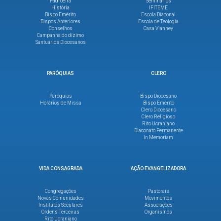
Padroeira
Seminários
História
IFITEME
Bispo Emérito
Escola Diaconal
Bispos Anteriores
Escola de Teologia
Conselhos
Casa Vianney
Campanha do dízimo
Santuários Diocesanos
PARÓQUIAS
CLERO
Paróquias
Bispo Diocesano
Horários de Missa
Bispo Emérito
Clero Diocesano
Clero Religioso
Rito Ucraniano
Diaconato Permanente
In Memoriam
VIDA CONSAGRADA
AÇÃO EVANGELIZADORA
Congregações
Pastorais
Novas Comunidades
Movimentos
Institutos Seculares
Associações
Ordens Terceiras
Organismos
Rito Ucraniano