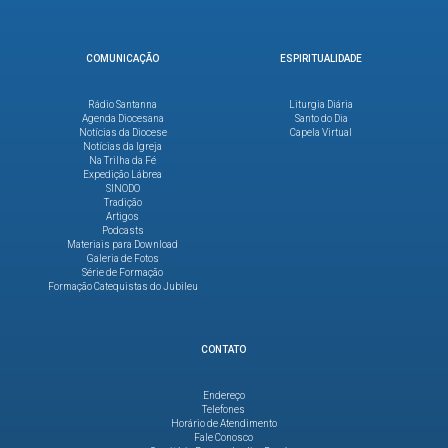
COMUNICAÇÃO
ESPIRITUALIDADE
Rádio Santanna
Liturgia Diária
Agenda Diocesana
Santo do Dia
Notícias da Diocese
Capela Virtual
Notícias da Igreja
Na Trilha da Fé
Expedição Lábrea
SINODO
Tradição
Artigos
Podcasts
Materiais para Download
Galeria de Fotos
Série de Formação
Formação Catequistas do Jubileu
CONTATO
Endereço
Telefones
Horário de Atendimento
Fale Conosco