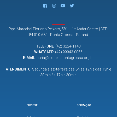
Pça. Marechal Floriano Peixoto, 581 – 1º Andar Centro | CEP:
84.010-680 - Ponta Grossa - Paraná
TELEFONE
:
(42) 3224-1140
WHATSAPP
:
(42) 99943-0056
E-MAIL
:
curia@diocesepontagrossa.org.br
ATENDIMENTO
: Segunda a sexta-feira das 8h às 12h e das 13h e
30min às 17h e 30min
DIOCESE
FORMAÇÃO