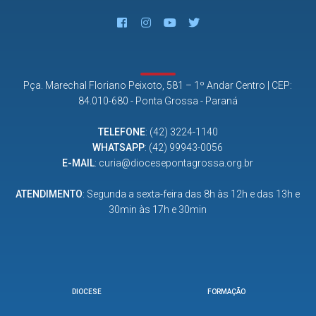
Pça. Marechal Floriano Peixoto, 581 – 1º Andar Centro | CEP:
84.010-680 - Ponta Grossa - Paraná
TELEFONE
:
(42) 3224-1140
WHATSAPP
:
(42) 99943-0056
E-MAIL
:
curia@diocesepontagrossa.org.br
ATENDIMENTO
: Segunda a sexta-feira das 8h às 12h e das 13h e
30min às 17h e 30min
DIOCESE
FORMAÇÃO