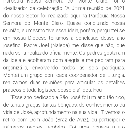
Paróquia Nossa Senhora do Monte Claro, foi o
idealizador da celebração. “A última reunião de 2021
do nosso Setor foi realizada aqui na Paróquia Nossa
Senhora do Monte Claro. Quase concluindo nossa
reunião, eu mesmo tive essa ideia, porém, perguntei se
em nossa Diocese teríamos a conclusão desse ano
josefino. Padre Joel (Nalepa) me disse que não, que
nada seria realizado oficialmente. Os padres gostaram
da ideia e acolheram com alegria e me pediram para
organizá-la, envolvendo todas as seis paróquias.
Montei um grupo com cada coordenador de Liturgia,
realizamos duas reuniões para articular os detalhes
práticos e toda logística desse dia”, detalhou.
“Esse ano dedicado a São José foi um ano tão rico,
de tantas graças, tantas bênçãos, de conhecimento da
vida de José, aprofundamento na sua vida... Tivemos o
retiro com Dom João (Braz de Aviz), eu participei e
inúmeros padres também. Foi uma riqueza muito