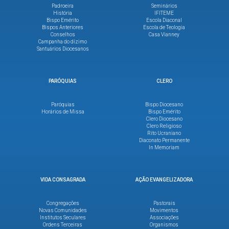
Padroeira
Seminários
História
IFITEME
Bispo Emérito
Escola Diaconal
Bispos Anteriores
Escola de Teologia
Conselhos
Casa Vianney
Campanha do dízimo
Santuários Diocesanos
PARÓQUIAS
CLERO
Paróquias
Bispo Diocesano
Horários de Missa
Bispo Emérito
Clero Diocesano
Clero Religioso
Rito Ucraniano
Diaconato Permanente
In Memoriam
VIDA CONSAGRADA
AÇÃO EVANGELIZADORA
Congregações
Pastorais
Novas Comunidades
Movimentos
Institutos Seculares
Associações
Ordens Terceiras
Organismos