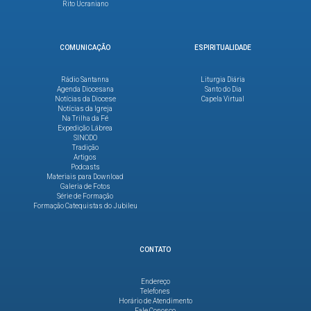
Rito Ucraniano
COMUNICAÇÃO
ESPIRITUALIDADE
Rádio Santanna
Liturgia Diária
Agenda Diocesana
Santo do Dia
Notícias da Diocese
Capela Virtual
Notícias da Igreja
Na Trilha da Fé
Expedição Lábrea
SINODO
Tradição
Artigos
Podcasts
Materiais para Download
Galeria de Fotos
Série de Formação
Formação Catequistas do Jubileu
CONTATO
Endereço
Telefones
Horário de Atendimento
Fale Conosco