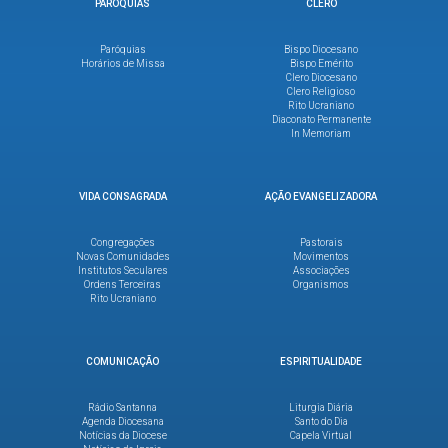
PARÓQUIAS
CLERO
Paróquias
Bispo Diocesano
Horários de Missa
Bispo Emérito
Clero Diocesano
Clero Religioso
Rito Ucraniano
Diaconato Permanente
In Memoriam
VIDA CONSAGRADA
AÇÃO EVANGELIZADORA
Congregações
Pastorais
Novas Comunidades
Movimentos
Institutos Seculares
Associações
Ordens Terceiras
Organismos
Rito Ucraniano
COMUNICAÇÃO
ESPIRITUALIDADE
Rádio Santanna
Liturgia Diária
Agenda Diocesana
Santo do Dia
Notícias da Diocese
Capela Virtual