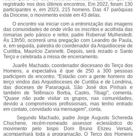
registrado nos dois últimos encontros. Em 2022, foram 130
participantes e, em 2023, 215 homens. Das 47 paróquias
da Diocese, o movimento existe em 43 delas.
O encontro vai iniciar com a entronização das imagens
das comunidades de onde virão os inscritos e acolhida das
romarias pelo pároco e reitor, padre Roberval
Mulhestedt
.
Às 13h50, ocorrerá uma pregação com Leandro de Paula,
e, em seguida, palestra do coordenador da Arquidiocese de
Curitiba, Maurício Zaninetti. Depois, será rezado o Santo
Terço e celebrada a missa de encerramento.
Juarês Machado, coordenador diocesano do Terço dos
Homens, a expectativa é que de 250 a 300 pessoas
participem do encontro. “Estarão com a gente homens do
terço vindos das Arquidioceses de Curitiba e de Londrina,
das dioceses de Paranaguá, São José dos Pinhais e
também de Telêmaco Borba, Castro, Tibagi”, comenta.
“Quase não pude visitar os grupos, nas comunidades,
devido a compromissos profissionais, mas tenho entrado
em contato, convidado via mensagem”, conta.
Segundo Machado, padre Jorge Augusto Schereda
Chuchene, recém-nomeado assessor eclesiástico do
movimento pelo bispo Dom Bruno Elizeu Versari,
acompanhará toda a programação. O Terço dos Homens