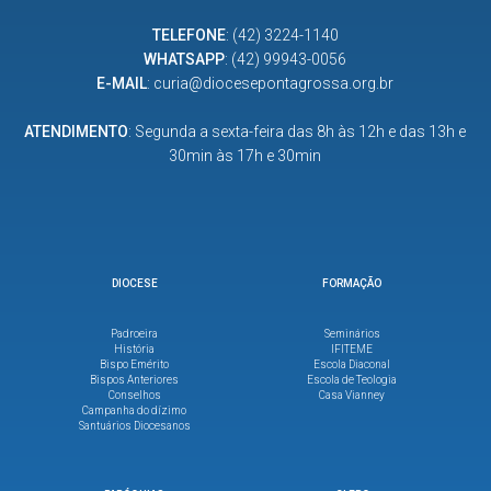
TELEFONE
:
(42) 3224-1140
WHATSAPP
:
(42) 99943-0056
E-MAIL
:
curia@diocesepontagrossa.org.br
ATENDIMENTO
: Segunda a sexta-feira das 8h às 12h e das 13h e
30min às 17h e 30min
DIOCESE
FORMAÇÃO
Padroeira
Seminários
História
IFITEME
Bispo Emérito
Escola Diaconal
Bispos Anteriores
Escola de Teologia
Conselhos
Casa Vianney
Campanha do dízimo
Santuários Diocesanos