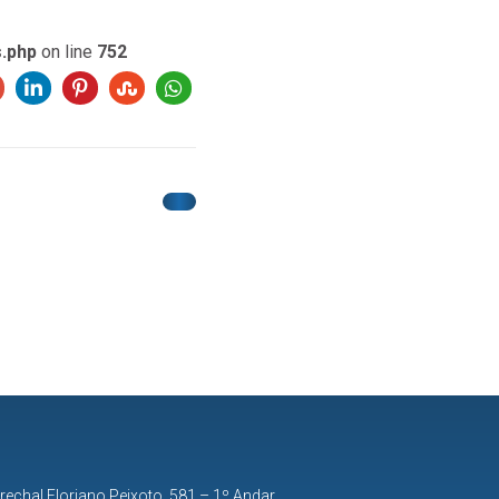
s.php
on line
752
rechal Floriano Peixoto, 581 – 1º Andar