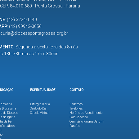
| CEP: 84.010-680 - Ponta Grossa - Paraná
NE
:
(42) 3224-1140
APP
:
(42) 99943-0056
:
curia@diocesepontagrossa.org.br
IMENTO
: Segunda a sexta-feira das 8h às
as 13h e 30min às 17h e 30min
NICAÇÃO
ESPIRITUALIDADE
CONTATO
Santanna
Liturgia Diária
Endereço
a Diocesana
Santo do Dia
Telefones
as da Diocese
Capela Virtual
Horário de Atendimento
as da Igreja
Fale Conosco
lha da Fé
Cemitério Parque Jardim
ção Lábrea
Paraíso
O
ão
s