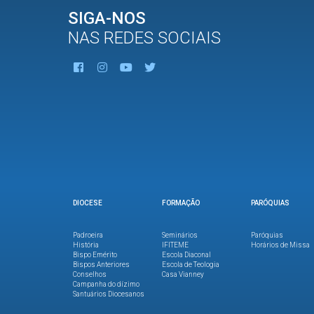
SIGA-NOS
NAS REDES SOCIAIS
DIOCESE
FORMAÇÃO
PARÓQUIAS
Padroeira
Seminários
Paróquias
História
IFITEME
Horários de Missa
Bispo Emérito
Escola Diaconal
Bispos Anteriores
Escola de Teologia
Conselhos
Casa Vianney
Campanha do dízimo
Santuários Diocesanos