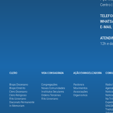
Centro 
TELEFO
WHATS
E-MAIL
ATEND
12h e d
CLERO
VIDA CONSAGRADA
AÇÃO EVANGELIZADORA
COMU
Bispo Diocesano
Congregações
Pastorais
Rádio 
Bispo Emérito
Novas Comunidades
Movimentos
Agend
Clero Diocesano
Institutos Seculares
Associações
Notíci
Clero Religioso
Ordens Terceiras
Organismos
Notíci
Rito Ucraniano
Rito Ucraniano
Na Tri
Diaconato Permanente
Expedi
In Memoriam
SINOD
Tradiç
Artigo