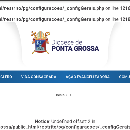
l/restrito/pg/configuracoes/_configGerais.php
on line
121
l/restrito/pg/configuracoes/_configGerais.php
on line
121
CLERO
VIDA CONSAGRADA
AÇÃO EVANGELIZADORA
COMU
Início >
>
Notice
: Undefined offset: 2 in
ossa/public_html/restrito/pg/configuracoes/_configGerai