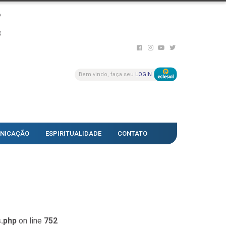
6
8
Bem vindo, faça seu
LOGIN
NICAÇÃO
ESPIRITUALIDADE
CONTATO
s.php
on line
752