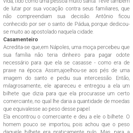
vida, tido como uma pessoa muito santa. Teve também
de lutar por sua vocação contra seus familiares, que
não compreendiam sua decisão. Antônio ficou
conhecido por ser o santo de Pádua, porque dedicou-
se muito ao apostolado naquela cidade.
Casamenteiro
Acredita-se que,em Nápoles, uma moça percebeu que
sua família não teria dinheiro para pagar odote
necessário para que ela se casasse - como era de
praxe na época. Assim,ajoelhou-se aos pés de uma
imagem do santo e pediu sua intercessão. Então,
milagrosamente, ele apareceu e entregou a ela um
bilhete que dizia para que ela procurasse um certo
comerciante, no qual lhe daria a quantidade de moedas
que equivalesse ao peso desse papel.
Ela encontrou o comerciante e deu a ele o bilhete. O
homem pouco se importou, pois achou que o peso
daquele bilhete era praticamente nulo. Mas, para a