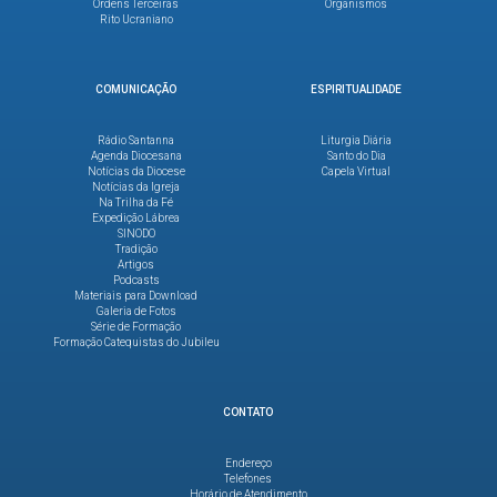
Ordens Terceiras
Organismos
Rito Ucraniano
COMUNICAÇÃO
ESPIRITUALIDADE
Rádio Santanna
Liturgia Diária
Agenda Diocesana
Santo do Dia
Notícias da Diocese
Capela Virtual
Notícias da Igreja
Na Trilha da Fé
Expedição Lábrea
SINODO
Tradição
Artigos
Podcasts
Materiais para Download
Galeria de Fotos
Série de Formação
Formação Catequistas do Jubileu
CONTATO
Endereço
Telefones
Horário de Atendimento