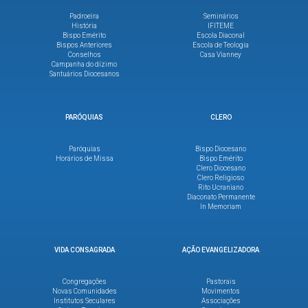
Padroeira
Seminários
História
IFITEME
Bispo Emérito
Escola Diaconal
Bispos Anteriores
Escola de Teologia
Conselhos
Casa Vianney
Campanha do dízimo
Santuários Diocesanos
PARÓQUIAS
CLERO
Paróquias
Bispo Diocesano
Horários de Missa
Bispo Emérito
Clero Diocesano
Clero Religioso
Rito Ucraniano
Diaconato Permanente
In Memoriam
VIDA CONSAGRADA
AÇÃO EVANGELIZADORA
Congregações
Pastorais
Novas Comunidades
Movimentos
Institutos Seculares
Associações