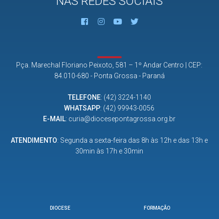
NAS REDES SOCIAIS
Pça. Marechal Floriano Peixoto, 581 – 1º Andar Centro | CEP:
84.010-680 - Ponta Grossa - Paraná
TELEFONE
:
(42) 3224-1140
WHATSAPP
:
(42) 99943-0056
E-MAIL
:
curia@diocesepontagrossa.org.br
ATENDIMENTO
: Segunda a sexta-feira das 8h às 12h e das 13h e
30min às 17h e 30min
DIOCESE
FORMAÇÃO