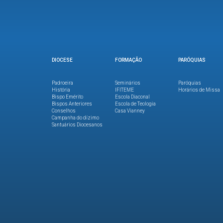
DIOCESE
FORMAÇÃO
PARÓQUIAS
Padroeira
Seminários
Paróquias
História
IFITEME
Horários de Missa
Bispo Emérito
Escola Diaconal
Bispos Anteriores
Escola de Teologia
Conselhos
Casa Vianney
Campanha do dízimo
Santuários Diocesanos