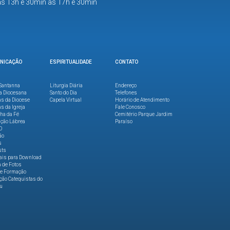
as 13h e 30min às 17h e 30min
NICAÇÃO
ESPIRITUALIDADE
CONTATO
Santanna
Liturgia Diária
Endereço
a Diocesana
Santo do Dia
Telefones
as da Diocese
Capela Virtual
Horário de Atendimento
as da Igreja
Fale Conosco
lha da Fé
Cemitério Parque Jardim
ção Lábrea
Paraíso
O
ão
s
sts
ais para Download
a de Fotos
de Formação
ão Catequistas do
u