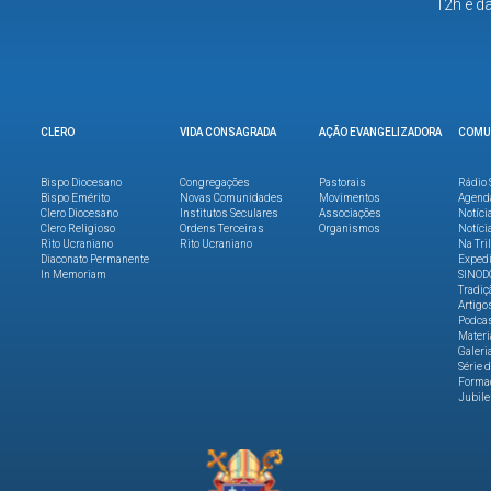
12h e d
CLERO
VIDA CONSAGRADA
AÇÃO EVANGELIZADORA
COMU
Bispo Diocesano
Congregações
Pastorais
Rádio 
Bispo Emérito
Novas Comunidades
Movimentos
Agend
Clero Diocesano
Institutos Seculares
Associações
Notíci
Clero Religioso
Ordens Terceiras
Organismos
Notíci
Rito Ucraniano
Rito Ucraniano
Na Tri
Diaconato Permanente
Expedi
In Memoriam
SINOD
Tradiç
Artigo
Podca
Materi
Galeri
Série 
Formaç
Jubile