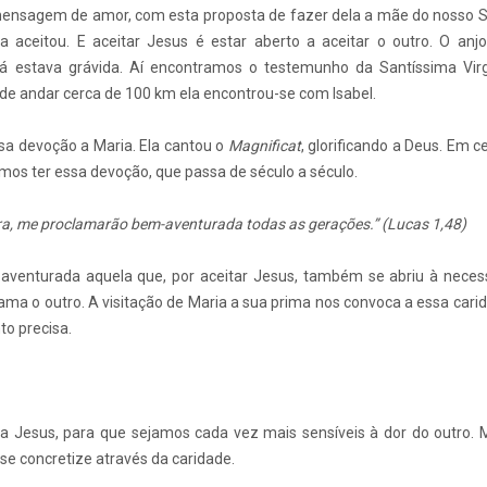
ensagem de amor, com esta proposta de fazer dela a mãe do nosso Sa
la aceitou. E aceitar Jesus é estar aberto a aceitar o outro. O an
já estava grávida. Aí encontramos o testemunho da Santíssima Vi
 de andar cerca de 100 km ela encontrou-se com Isabel.
sa devoção a Maria. Ela cantou o
Magnificat
, glorificando a Deus. Em ce
mos ter essa devoção, que passa de século a século.
ora, me proclamarão bem-aventurada todas as gerações.” (Lucas 1,48)
venturada aquela que, por aceitar Jesus, também se abriu à neces
ama o outro. A visitação de Maria a sua prima nos convoca a essa carid
to precisa.
a Jesus, para que sejamos cada vez mais sensíveis à dor do outro. 
se concretize através da caridade.