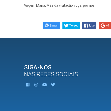
Virgem Maria, Mãe da visitação, rogai por nós!
E-mail
Tweet
Like
+1
SIGA-NOS
NAS REDES SOCIAIS