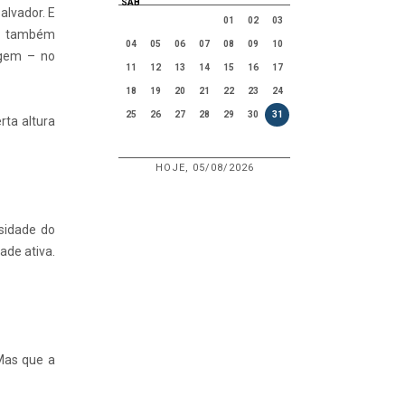
SAB
lvador. E
01
02
03
jo também
04
05
06
07
08
09
10
rgem – no
11
12
13
14
15
16
17
18
19
20
21
22
23
24
25
26
27
28
29
30
31
rta altura
HOJE, 05/08/2026
sidade do
ade ativa.
Mas que a