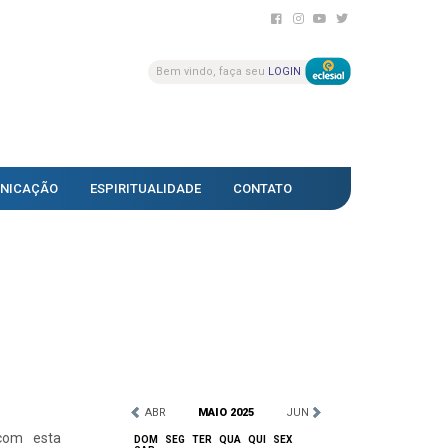
Bem vindo, faça seu
LOGIN
NICAÇÃO
ESPIRITUALIDADE
CONTATO
ABR
MAIO 2025
JUN
com esta
DOM
SEG
TER
QUA
QUI
SEX