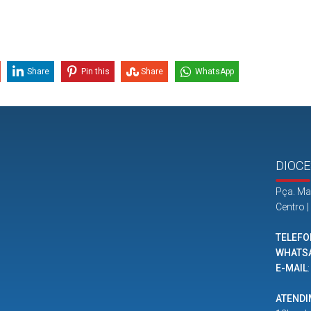
Share
Pin this
Share
WhatsApp
DIOCE
Pça. Ma
Centro 
TELEFO
WHATS
E-MAIL
ATEND