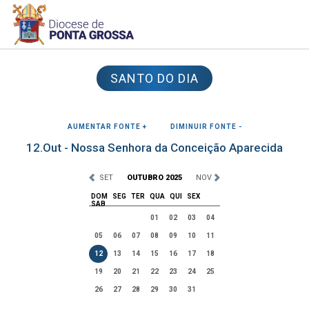
SANTO DO DIA
AUMENTAR FONTE +
DIMINUIR FONTE -
12.Out - Nossa Senhora da Conceição Aparecida
SET
OUTUBRO 2025
NOV
DOM
SEG
TER
QUA
QUI
SEX
SAB
01
02
03
04
05
06
07
08
09
10
11
12
13
14
15
16
17
18
19
20
21
22
23
24
25
26
27
28
29
30
31