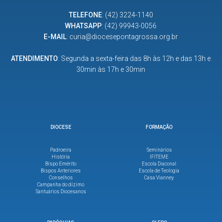
TELEFONE
:
(42) 3224-1140
WHATSAPP
:
(42) 99943-0056
E-MAIL
:
curia@diocesepontagrossa.org.br
ATENDIMENTO
: Segunda a sexta-feira das 8h às 12h e das 13h e
30min às 17h e 30min
DIOCESE
FORMAÇÃO
Padroeira
Seminários
História
IFITEME
Bispo Emérito
Escola Diaconal
Bispos Anteriores
Escola de Teologia
Conselhos
Casa Vianney
Campanha do dízimo
Santuários Diocesanos