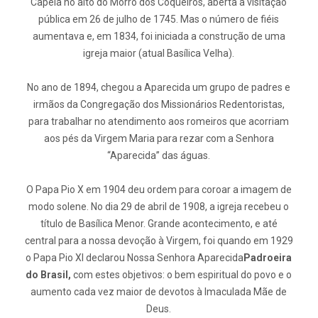
Capela no alto do Morro dos Coqueiros, aberta à visitação
pública em 26 de julho de 1745. Mas o número de fiéis
aumentava e, em 1834, foi iniciada a construção de uma
igreja maior (atual Basílica Velha).
No ano de 1894, chegou a Aparecida um grupo de padres e
irmãos da Congregação dos Missionários Redentoristas,
para trabalhar no atendimento aos romeiros que acorriam
aos pés da Virgem Maria para rezar com a Senhora
“Aparecida” das águas.
O Papa Pio X em 1904 deu ordem para coroar a imagem de
modo solene. No dia 29 de abril de 1908, a igreja recebeu o
título de Basílica Menor. Grande acontecimento, e até
central para a nossa devoção à Virgem, foi quando em 1929
o Papa Pio XI declarou Nossa Senhora Aparecida
Padroeira
do Brasil,
com estes objetivos: o bem espiritual do povo e o
aumento cada vez maior de devotos à Imaculada Mãe de
Deus.