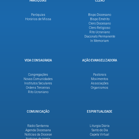
PARÓQUIAS
CLERO
Paróquias
Bispo Diocesano
Horários de Missa
Bispo Emérito
Clero Diocesano
Clero Religioso
Rito Ucraniano
Diaconato Permanente
In Memoriam
VIDA CONSAGRADA
AÇÃO EVANGELIZADORA
Congregações
Pastorais
Novas Comunidades
Movimentos
Institutos Seculares
Associações
Ordens Terceiras
Organismos
Rito Ucraniano
COMUNICAÇÃO
ESPIRITUALIDADE
Rádio Santanna
Liturgia Diária
Agenda Diocesana
Santo do Dia
Notícias da Diocese
Capela Virtual
Notícias da Igreja