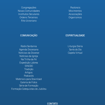
Congregações
Pastorais
Novas Comunidades
Movimentos
Institutos Seculares
Associações
Ordens Terceiras
Organismos
Rito Ucraniano
COMUNICAÇÃO
ESPIRITUALIDADE
Rádio Santanna
Liturgia Diária
Agenda Diocesana
Santo do Dia
Notícias da Diocese
Capela Virtual
Notícias da Igreja
Na Trilha da Fé
Expedição Lábrea
SINODO
Tradição
Artigos
Podcasts
Materiais para Download
Galeria de Fotos
Série de Formação
Formação Catequistas do Jubileu
CONTATO