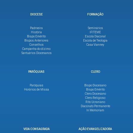
DIOCESE
FORMAÇÃO
Padroeira
Seminários
História
IFITEME
Bispo Emérito
Escola Diaconal
Bispos Anteriores
Escola de Teologia
Conselhos
Casa Vianney
Campanha do dízimo
Santuários Diocesanos
PARÓQUIAS
CLERO
Paróquias
Bispo Diocesano
Horários de Missa
Bispo Emérito
Clero Diocesano
Clero Religioso
Rito Ucraniano
Diaconato Permanente
In Memoriam
VIDA CONSAGRADA
AÇÃO EVANGELIZADORA