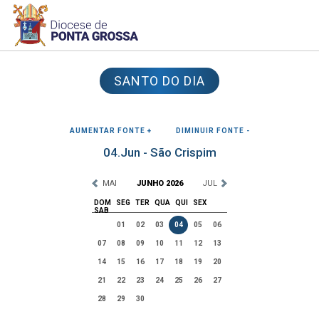
SANTO DO DIA
AUMENTAR FONTE +
DIMINUIR FONTE -
04.Jun - São Crispim
MAI
JUNHO 2026
JUL
DOM
SEG
TER
QUA
QUI
SEX
SAB
01
02
03
04
05
06
07
08
09
10
11
12
13
14
15
16
17
18
19
20
21
22
23
24
25
26
27
28
29
30