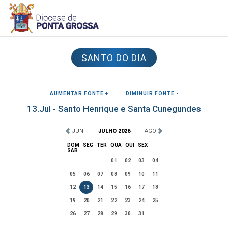
SANTO DO DIA
AUMENTAR FONTE +
DIMINUIR FONTE -
13.Jul - Santo Henrique e Santa Cunegundes
JUN
JULHO 2026
AGO
DOM
SEG
TER
QUA
QUI
SEX
SAB
01
02
03
04
05
06
07
08
09
10
11
12
13
14
15
16
17
18
19
20
21
22
23
24
25
26
27
28
29
30
31