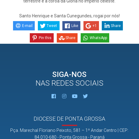
terrestre e a coroa da Glória no império celeste.
Santo Henrique e Santa Cunegundes, rogai por nós!
E-mail
Tweet
Like
+1
Share
Pin this
Share
WhatsApp
SIGA-NOS
NAS REDES SOCIAIS
DIOCESE DE PONTA GROSSA
Pça. Marechal Floriano Peixoto, 581 – 1º Andar Centro | CEP:
84.010-680 - Ponta Grossa - Paraná