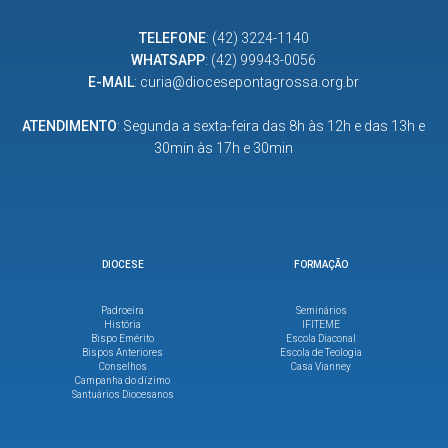
TELEFONE
:
(42) 3224-1140
WHATSAPP
:
(42) 99943-0056
E-MAIL
:
curia@diocesepontagrossa.org.br
ATENDIMENTO
: Segunda a sexta-feira das 8h às 12h e das 13h e
30min às 17h e 30min
DIOCESE
FORMAÇÃO
Padroeira
Seminários
História
IFITEME
Bispo Emérito
Escola Diaconal
Bispos Anteriores
Escola de Teologia
Conselhos
Casa Vianney
Campanha do dízimo
Santuários Diocesanos