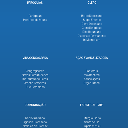
PARÓQUIAS
CLERO
Paróquias
Bispo Diocesano
Horários de Missa
Bispo Emérito
Clero Diocesano
Clero Religioso
Rito Ucraniano
Diaconato Permanente
In Memoriam
VIDA CONSAGRADA
AÇÃO EVANGELIZADORA
Congregações
Pastorais
Novas Comunidades
Movimentos
Institutos Seculares
Associações
Ordens Terceiras
Organismos
Rito Ucraniano
COMUNICAÇÃO
ESPIRITUALIDADE
Rádio Santanna
Liturgia Diária
Agenda Diocesana
Santo do Dia
Notícias da Diocese
Capela Virtual