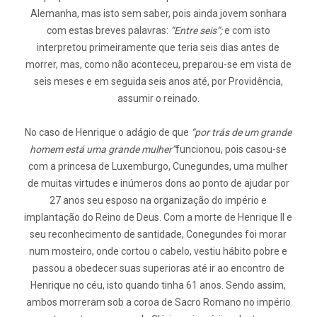
Alemanha, mas isto sem saber, pois ainda jovem sonhara
com estas breves palavras:
“Entre seis”;
e com isto
interpretou primeiramente que teria seis dias antes de
morrer, mas, como não aconteceu, preparou-se em vista de
seis meses e em seguida seis anos até, por Providência,
assumir o reinado.
No caso de Henrique o adágio de que
“por trás de um grande
homem está uma grande mulher”
funcionou, pois casou-se
com a princesa de Luxemburgo, Cunegundes, uma mulher
de muitas virtudes e inúmeros dons ao ponto de ajudar por
27 anos seu esposo na organização do império e
implantação do Reino de Deus. Com a morte de Henrique II e
seu reconhecimento de santidade, Conegundes foi morar
num mosteiro, onde cortou o cabelo, vestiu hábito pobre e
passou a obedecer suas superioras até ir ao encontro de
Henrique no céu, isto quando tinha 61 anos. Sendo assim,
ambos morreram sob a coroa de Sacro Romano no império