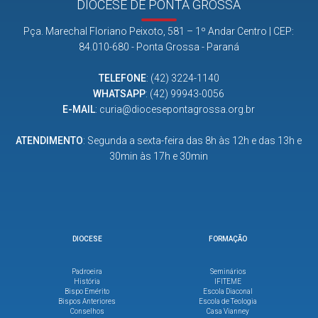
DIOCESE DE PONTA GROSSA
Pça. Marechal Floriano Peixoto, 581 – 1º Andar Centro | CEP:
84.010-680 - Ponta Grossa - Paraná
TELEFONE
:
(42) 3224-1140
WHATSAPP
:
(42) 99943-0056
E-MAIL
:
curia@diocesepontagrossa.org.br
ATENDIMENTO
: Segunda a sexta-feira das 8h às 12h e das 13h e
30min às 17h e 30min
DIOCESE
FORMAÇÃO
Padroeira
Seminários
História
IFITEME
Bispo Emérito
Escola Diaconal
Bispos Anteriores
Escola de Teologia
Conselhos
Casa Vianney