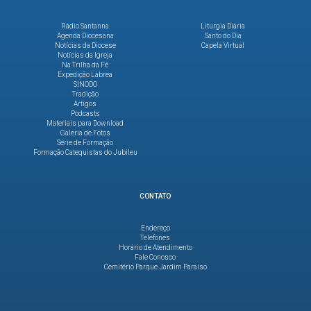
Rádio Santanna
Liturgia Diária
Agenda Diocesana
Santo do Dia
Notícias da Diocese
Capela Virtual
Notícias da Igreja
Na Trilha da Fé
Expedição Lábrea
SINODO
Tradição
Artigos
Podcasts
Materiais para Download
Galeria de Fotos
Série de Formação
Formação Catequistas do Jubileu
CONTATO
Endereço
Telefones
Horário de Atendimento
Fale Conosco
Cemitério Parque Jardim Paraíso