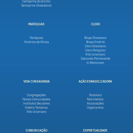
Campanha do dízimo
Santuários Diocesanos
PARÓQUIAS
CLERO
Paróquias
Bispo Diocesano
Horários de Missa
Bispo Emérito
Clero Diocesano
Clero Religioso
Rito Ucraniano
Diaconato Permanente
In Memoriam
VIDA CONSAGRADA
AÇÃO EVANGELIZADORA
Congregações
Pastorais
Novas Comunidades
Movimentos
Institutos Seculares
Associações
Ordens Terceiras
Organismos
Rito Ucraniano
COMUNICAÇÃO
ESPIRITUALIDADE