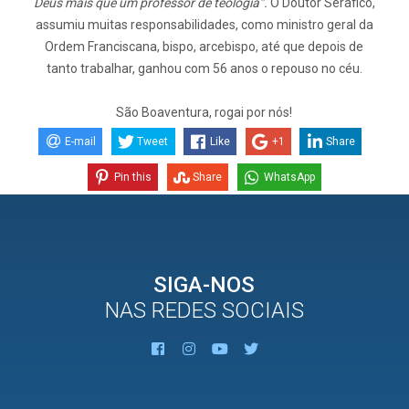
Deus mais que um professor de teologia”.
O Doutor Seráfico,
assumiu muitas responsabilidades, como ministro geral da
Ordem Franciscana, bispo, arcebispo, até que depois de
tanto trabalhar, ganhou com 56 anos o repouso no céu.
São Boaventura, rogai por nós!
E-mail
Tweet
Like
+1
Share
Pin this
Share
WhatsApp
SIGA-NOS
NAS REDES SOCIAIS