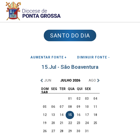
SANTO DO DIA
AUMENTAR FONTE +
DIMINUIR FONTE -
15.Jul - São Boaventura
JUN
JULHO 2026
AGO
DOM
SEG
TER
QUA
QUI
SEX
SAB
01
02
03
04
05
06
07
08
09
10
11
12
13
14
15
16
17
18
19
20
21
22
23
24
25
26
27
28
29
30
31